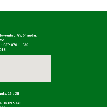
ovembro, 85, 6º andar,
tro
 – CEP. 07011-030
0018
uola, 26 e 28
P: 06097-140