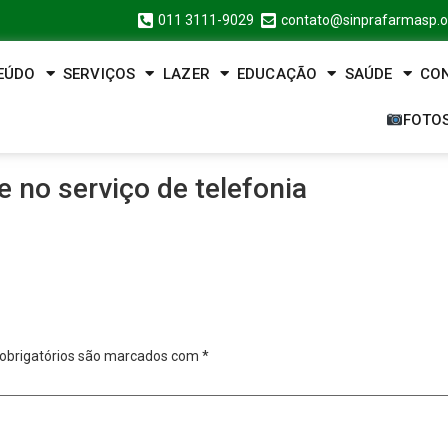
011 3111-9029
contato@sinprafarmasp.o
EÚDO
SERVIÇOS
LAZER
EDUCAÇÃO
SAÚDE
CO
FOTO
 no serviço de telefonia
obrigatórios são marcados com
*