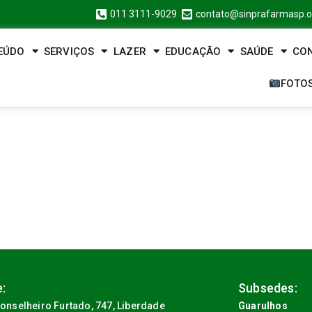
011 3111-9029
contato@sinprafarmasp.o
EÚDO
SERVIÇOS
LAZER
EDUCAÇÃO
SAÚDE
CO
FOTO
:
Subsedes:
onselheiro Furtado, 747, Liberdade
Guarulhos