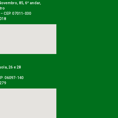
ovembro, 85, 6º andar,
tro
 – CEP. 07011-030
0018
uola, 26 e 28
P: 06097-140
0279