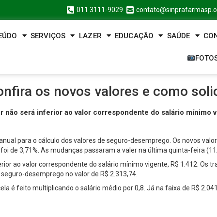
011 3111-9029
contato@sinprafarmasp.o
EÚDO
SERVIÇOS
LAZER
EDUCAÇÃO
SAÚDE
CO
FOTO
ra os novos valores e como solici
r não será inferior ao valor correspondente do salário mínimo v
 anual para o cálculo dos valores de seguro-desemprego. Os novos valo
foi de 3,71%. As mudanças passaram a valer na última quinta-feira (11
ferior ao valor correspondente do salário mínimo vigente, R$ 1.412. Os
ao seguro-desemprego no valor de R$ 2.313,74.
cela é feito multiplicando o salário médio por 0,8. Já na faixa de R$ 2.0