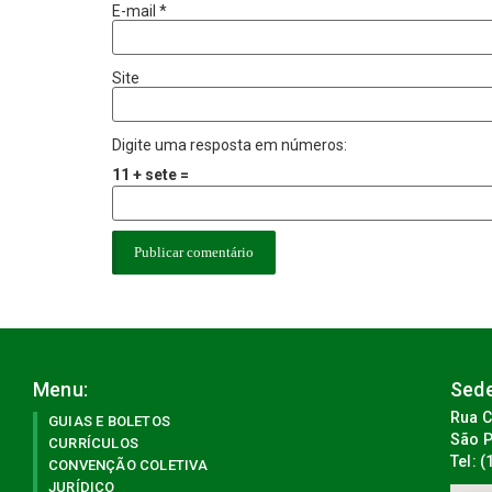
E-mail
*
Site
Digite uma resposta em números:
11 + sete =
Menu:
Sede
Rua C
GUIAS E BOLETOS
São P
CURRÍCULOS
Tel: 
CONVENÇÃO COLETIVA
JURÍDICO