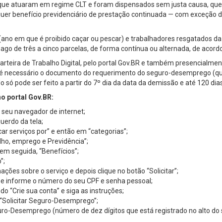
ue atuaram em regime CLT e foram dispensados sem justa causa, que 
er benefício previdenciário de prestação continuada — com exceção do 
 (ano em que é proibido caçar ou pescar) e trabalhadores resgatados
pago de três a cinco parcelas, de forma contínua ou alternada, de acor
 Carteira de Trabalho Digital, pelo portal Gov.BR e também presencialm
ar, é necessário o documento do requerimento do seguro-desemprego 
só pode ser feito a partir do 7º dia da data da demissão e até 120 dias
no portal Gov.BR:
 seu navegador de internet;
uerdo da tela;
ar serviços por” e então em “categorias”;
lho, emprego e Previdência”;
em seguida, “Benefícios”;
”;
ções sobre o serviço e depois clique no botão “Solicitar”;
” e informe o número do seu CPF e senha pessoal;
o “Crie sua conta” e siga as instruções;
“Solicitar Seguro-Desemprego”;
o-Desemprego (número de dez dígitos que está registrado no alto do 