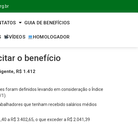
rg.br
NTATOS
GUIA DE BENEFÍCIOS
S
VÍDEOS
HOMOLOGADOR
tar o benefício
igente, R$ 1.412
res foram definidos levando em consideração o Índice
/1).
 trabalhadores que tenham recebido salários médios
41,40 a R$ 3.402,65, o que exceder a R$ 2.041,39