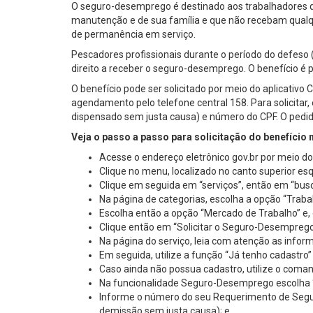
O seguro-desemprego é destinado aos trabalhadores q
manutenção e de sua família e que não recebam qualqu
de permanência em serviço.
Pescadores profissionais durante o período do defeso
direito a receber o seguro-desemprego. O benefício é 
O benefício pode ser solicitado por meio do aplicativo
agendamento pelo telefone central 158. Para solicit
dispensado sem justa causa) e número do CPF. O pedido 
Veja o passo a passo para solicitação do benefício 
Acesse o endereço eletrônico gov.br por meio do
Clique no menu, localizado no canto superior esq
Clique em seguida em “serviços”, então em “busc
Na página de categorias, escolha a opção “Traba
Escolha então a opção “Mercado de Trabalho” e, 
Clique então em “Solicitar o Seguro-Desemprego
Na página do serviço, leia com atenção as informa
Em seguida, utilize a função “Já tenho cadastro
Caso ainda não possua cadastro, utilize o comand
Na funcionalidade Seguro-Desemprego escolha 
Informe o número do seu Requerimento de Segur
demissão sem justa causa); e