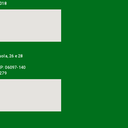
0018
uola, 26 e 28
P: 06097-140
0279