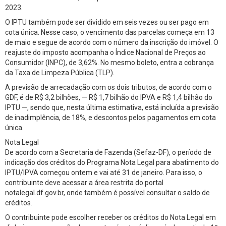
2023.
O IPTU também pode ser dividido em seis vezes ou ser pago em
cota única. Nesse caso, o vencimento das parcelas começa em 13
de maio e segue de acordo com o número da inscrição do imóvel. O
reajuste do imposto acompanha o Índice Nacional de Preços ao
Consumidor (INPC), de 3,62%. No mesmo boleto, entra a cobrança
da Taxa de Limpeza Pública (TLP).
A previsão de arrecadação com os dois tributos, de acordo com o
GDF, é de R$ 3,2 bilhões, — R$ 1,7 bilhão do IPVA e R$ 1,4 bilhão do
IPTU —, sendo que, nesta última estimativa, está incluída a previsão
de inadimplência, de 18%, e descontos pelos pagamentos em cota
única.
Nota Legal
De acordo com a Secretaria de Fazenda (Sefaz-DF), o período de
indicação dos créditos do Programa Nota Legal para abatimento do
IPTU/IPVA começou ontem e vai até 31 de janeiro. Para isso, o
contribuinte deve acessar a área restrita do portal
notalegal.df.gov.br, onde também é possível consultar o saldo de
créditos.
O contribuinte pode escolher receber os créditos do Nota Legal em