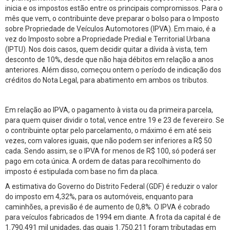
inicia e os impostos estão entre os principais compromissos. Para o
mês que vem, o contribuinte deve preparar o bolso para o Imposto
sobre Propriedade de Veículos Automotores (IPVA). Em maio, é a
vez do Imposto sobre a Propriedade Predial e Territorial Urbana
(IPTU). Nos dois casos, quem decidir quitar a dívida à vista, tem
desconto de 10%, desde que não haja débitos em relação a anos
anteriores. Além disso, começou ontem o período de indicação dos
créditos do Nota Legal, para abatimento em ambos os tributos.
Em relação ao IPVA, o pagamento à vista ou da primeira parcela,
para quem quiser dividir o total, vence entre 19 e 23 de fevereiro. Se
o contribuinte optar pelo parcelamento, o máximo é em até seis
vezes, com valores iguais, que não podem ser inferiores a R$ 50
cada. Sendo assim, se o IPVA for menos de R$ 100, só poderá ser
pago em cota única. A ordem de datas para recolhimento do
imposto é estipulada com base no fim da placa.
A estimativa do Governo do Distrito Federal (GDF) é reduzir o valor
do imposto em 4,32%, para os automóveis, enquanto para
caminhões, a previsão é de aumento de 0,8%. O IPVA é cobrado
para veículos fabricados de 1994 em diante. A frota da capital é de
1.790.491 mil unidades, das quais 1.750.211 foram tributadas em