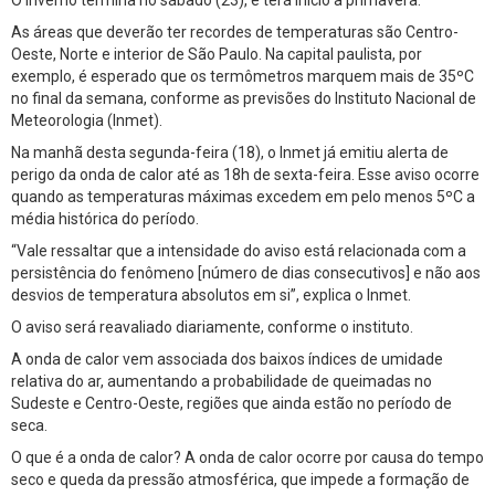
O inverno termina no sábado (23), e terá início a primavera.
As áreas que deverão ter recordes de temperaturas são Centro-
Oeste, Norte e interior de São Paulo. Na capital paulista, por
exemplo, é esperado que os termômetros marquem mais de 35ºC
no final da semana, conforme as previsões do Instituto Nacional de
Meteorologia (Inmet).
Na manhã desta segunda-feira (18), o Inmet já emitiu alerta de
perigo da onda de calor até as 18h de sexta-feira. Esse aviso ocorre
quando as temperaturas máximas excedem em pelo menos 5ºC a
média histórica do período.
“Vale ressaltar que a intensidade do aviso está relacionada com a
persistência do fenômeno [número de dias consecutivos] e não aos
desvios de temperatura absolutos em si”, explica o Inmet.
O aviso será reavaliado diariamente, conforme o instituto.
A onda de calor vem associada dos baixos índices de umidade
relativa do ar, aumentando a probabilidade de queimadas no
Sudeste e Centro-Oeste, regiões que ainda estão no período de
seca.
O que é a onda de calor? A onda de calor ocorre por causa do tempo
seco e queda da pressão atmosférica, que impede a formação de