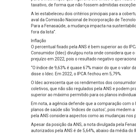
taxativo, de forma que não fossem admitidas exceções
A lei estabeleceu dois critérios principais para a cobe
aval da Comissão Nacional de Incorporação de Tecnolo
Para a Fenasaúde, a mudança impacta na sustentabilidad
fora da lista”.
Inflação
O percentual fixado pela ANS é bem superior ao do IPC
Consumidor (Idec) divulgou nota onde considera que o 
prejuízo em 2022, pois o resultado negativo operaciona
“O índice de 9,63% é quase 67% maior do que o valor
disse o Idec. Em 2022, o IPCA fechou em 5,79%.
O Idec acrescenta que os rendimentos dos consumido
coletivos, que não são regulados pela ANS e podem pr
superior ao máximo permitido para os planos individuai
Em nota, a agência defende que a comparação com o IP
planos de saúde são ‘índices de custos’, pois medem
pela ANS considera aspectos como as mudanças nos pr
Apesar da posição da ANS, a nota divulgada pela Fena
autorizados pela ANS é de 5,64%, abaixo da média do 