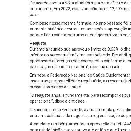
De acordo com a ANS, a atual fórmula para cálculo do 
ano anterior. Em 2022, essa variação foi de 12,69% 
país.
Com base nessa mesma fórmula, no ano passado foi auto
aumento histórico ocorreu um ano após a aprovação in
porque ficou constatada uma queda generalizada na d
Reajuste
Durante a reunião que aprovou o limite de 9,63%, o dir
inferior ao percentual máximo estabelecido. Em abril, 
apontavam diferenças no desempenho conforme o taman
da situação de cada operadora”, disse na ocasião.
Em nota, a Federação Nacional de Saúde Suplementar (
insegurança e instabilidade regulatória, a crescente j
preços dos planos de saúde.
“O reajuste anual é fundamental para recompor os cust
operacional”, disse a entidade.
De acordo com a Fenasaúde, a atual fórmula gera índic
entre modalidades de negócios, a regionalização de pr
A entidade também lamentou a aprovação da Lei 14.454
para a indefinição que vigorava até então e que fazi