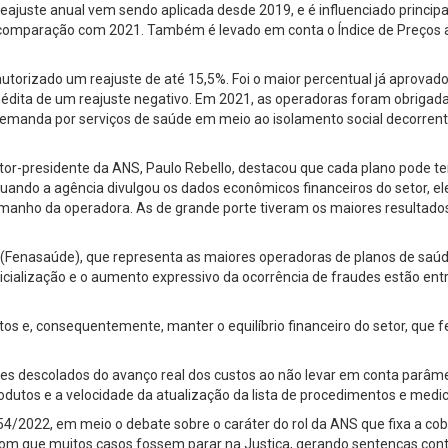
reajuste anual vem sendo aplicada desde 2019, e é influenciado princip
na comparação com 2021. Também é levado em conta o Índice de Preços 
rizado um reajuste de até 15,5%. Foi o maior percentual já aprovado 
édita de um reajuste negativo. Em 2021, as operadoras foram obrigad
emanda por serviços de saúde em meio ao isolamento social decorrent
etor-presidente da ANS, Paulo Rebello, destacou que cada plano pode ter
quando a agência divulgou os dados econômicos financeiros do setor, ele 
ho da operadora. As de grande porte tiveram os maiores resultados 
Fenasaúde), que representa as maiores operadoras de planos de saúde d
udicialização e o aumento expressivo da ocorrência de fraudes estão ent
os e, consequentemente, manter o equilíbrio financeiro do setor, que f
es descolados do avanço real dos custos ao não levar em conta parâmetr
odutos e a velocidade da atualização da lista de procedimentos e medi
/2022, em meio o debate sobre o caráter do rol da ANS que fixa a cobe
a com que muitos casos fossem parar na Justiça, gerando sentenças con