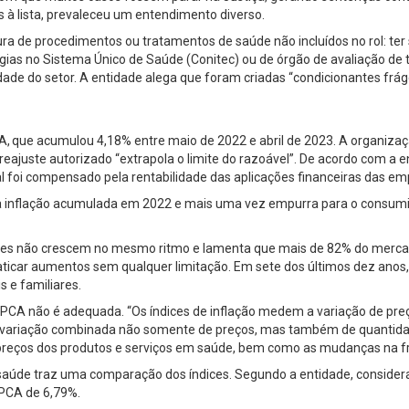
 à lista, prevaleceu um entendimento diverso.
rtura de procedimentos ou tratamentos de saúde não incluídos no rol: te
gias no Sistema Único de Saúde (Conitec) ou de órgão de avaliação de
e do setor. A entidade alega que foram criadas “condicionantes frágeis
A, que acumulou 4,18% entre maio de 2022 e abril de 2023. A organizaç
reajuste autorizado “extrapola o limite do razoável”. De acordo com a 
l foi compensado pela rentabilidade das aplicações financeiras das emp
 da inflação acumulada em 2022 e mais uma vez empurra para o consumi
res não crescem no mesmo ritmo e lamenta que mais de 82% do merc
aticar aumentos sem qualquer limitação. Em sete dos últimos dez anos,
s e familiares.
CA não é adequada. “Os índices de inflação medem a variação de preços
 a variação combinada não somente de preços, mas também de quantida
eços dos produtos e serviços em saúde, bem como as mudanças na freq
saúde traz uma comparação dos índices. Segundo a entidade, considera
IPCA de 6,79%.