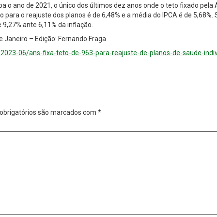
a o ano de 2021, o único dos últimos dez anos onde o teto fixado pela 
ado para o reajuste dos planos é de 6,48% e a média do IPCA é de 5,68%
9,27% ante 6,11% da inflação.
de Janeiro – Edição: Fernando Fraga
a/2023-06/ans-fixa-teto-de-963-para-reajuste-de-planos-de-saude-indiv
obrigatórios são marcados com
*