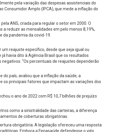
almente pela variação das despesas assistenciais do
ao Consumidor Amplo (IPCA), que mede a inflação do
pela ANS, criada para regular o setor em 2000. O
as a reduzir as mensalidades em pelo menos 8,19%,
e da pandemia da covid-19.
 um reajuste específico, desde que seja igual ou
já havia dito à Agência Brasil que os resultados
negativos. “Os percentuais de reajustes dependerão
o país, avaliou que a inflação da saúde, a
re os principais fatores que impactam as variações dos
echou o ano de 2022 com R$ 10,7 bilhões de prejuízo
os como a sinistralidade das carteiras, a diferença
camentos de coberturas obrigatórias.
rtura obrigatória. A legislação ofereceu uma resposta
traditórias. Embora a Fenasaúde defendesse o viés