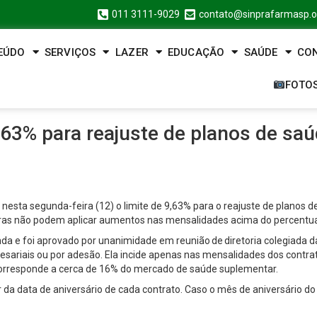
011 3111-9029
contato@sinprafarmasp.o
EÚDO
SERVIÇOS
LAZER
EDUCAÇÃO
SAÚDE
CO
FOTO
,63% para reajuste de planos de saú
sta segunda-feira (12) o limite de 9,63% para o reajuste de planos de 
oras não podem aplicar aumentos nas mensalidades acima do percentua
enda e foi aprovado por unanimidade em reunião de diretoria colegiada
sariais ou por adesão. Ela incide apenas nas mensalidades dos contratos
 corresponde a cerca de 16% do mercado de saúde suplementar.
r da data de aniversário de cada contrato. Caso o mês de aniversário do