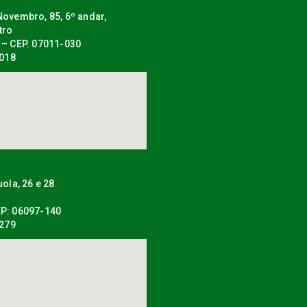
ovembro, 85, 6º andar,
tro
 – CEP. 07011-030
0018
uola, 26 e 28
P: 06097-140
0279