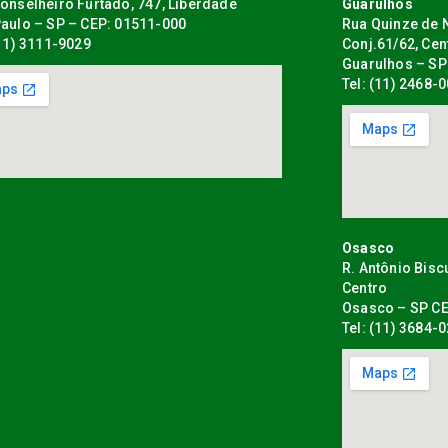
onselheiro Furtado, 747, Liberdade
Guarulhos
aulo – SP – CEP: 01511-000
Rua Quinze de N
(11) 3111-9029
Conj.61/62, Cen
Guarulhos – SP
Tel: (11) 2468-
Osasco
R. Antônio Bisc
Centro
Osasco – SP CE
Tel: (11) 3684-