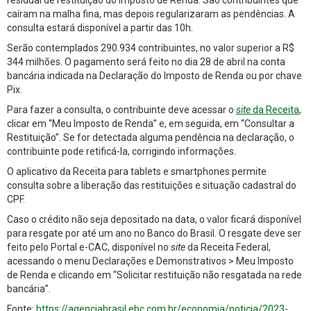
residual de restituição do Imposto de Renda. São contribuintes que
caíram na malha fina, mas depois regularizaram as pendências. A
consulta estará disponível a partir das 10h.
Serão contemplados 290.934 contribuintes, no valor superior a R$
344 milhões. O pagamento será feito no dia 28 de abril na conta
bancária indicada na Declaração do Imposto de Renda ou por chave
Pix.
Para fazer a consulta, o contribuinte deve acessar o
site
da Receita
,
clicar em “Meu Imposto de Renda” e, em seguida, em “Consultar a
Restituição”. Se for detectada alguma pendência na declaração, o
contribuinte pode retificá-la, corrigindo informações.
O aplicativo da Receita para tablets e smartphones permite
consulta sobre a liberação das restituições e situação cadastral do
CPF.
Caso o crédito não seja depositado na data, o valor ficará disponível
para resgate por até um ano no Banco do Brasil. O resgate deve ser
feito pelo Portal e-CAC, disponível no
site
da Receita Federal,
acessando o menu Declarações e Demonstrativos > Meu Imposto
de Renda e clicando em “Solicitar restituição não resgatada na rede
bancária”.
Fonte:
https://agenciabrasil.ebc.com.br/economia/noticia/2023-