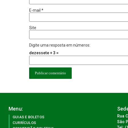
E-mail
*
Site
Digite uma resposta em números:
dezessete + 3 =
Menu:
Sede
Rua C
GUIAS E BOLETOS
São P
CURRÍCULOS
Tel: 