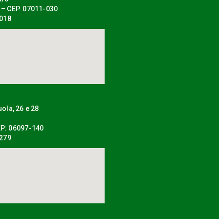
 – CEP. 07011-030
0018
uola, 26 e 28
P: 06097-140
0279