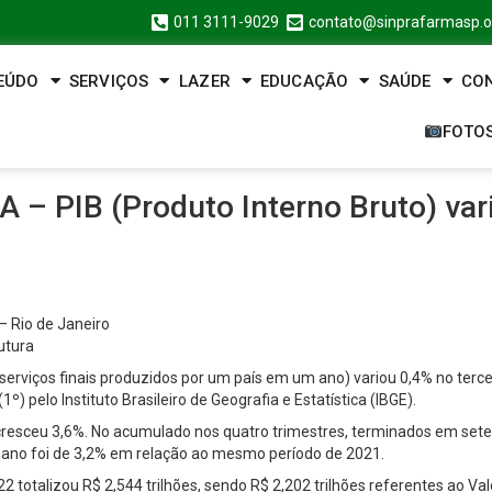
011 3111-9029
contato@sinprafarmasp.o
EÚDO
SERVIÇOS
LAZER
EDUCAÇÃO
SAÚDE
CO
FOTO
PIB (Produto Interno Bruto) varia
– Rio de Janeiro
rutura
 serviços finais produzidos por um país em um ano) variou 0,4% no ter
º) pelo Instituto Brasileiro de Geografia e Estatística (IBGE).
esceu 3,6%. No acumulado nos quatro trimestres, terminados em setem
 ano foi de 3,2% em relação ao mesmo período de 2021.
22 totalizou R$ 2,544 trilhões, sendo R$ 2,202 trilhões referentes ao Va