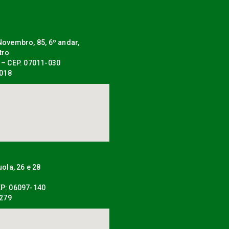
ovembro, 85, 6º andar,
tro
 – CEP. 07011-030
0018
uola, 26 e 28
P: 06097-140
0279