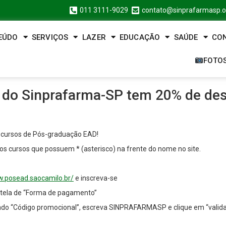
011 3111-9029
contato@sinprafarmasp.o
EÚDO
SERVIÇOS
LAZER
EDUCAÇÃO
SAÚDE
CO
FOTO
 do Sinprafarma-SP tem 20% de des
 cursos de Pós-graduação EAD!
 os cursos que possuem * (asterisco) na frente do nome no site.
w.posead.saocamilo.br/
e inscreva-se
a tela de “Forma de pagamento”
do “Código promocional”, escreva SINPRAFARMASP e clique em “valida