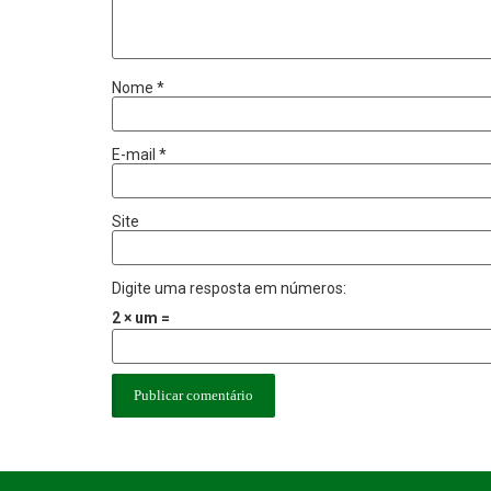
Nome
*
E-mail
*
Site
Digite uma resposta em números:
2 × um =