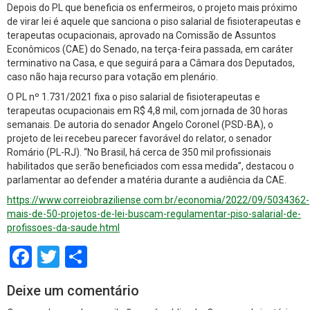
Depois do PL que beneficia os enfermeiros, o projeto mais próximo
de virar lei é aquele que sanciona o piso salarial de fisioterapeutas e
terapeutas ocupacionais, aprovado na Comissão de Assuntos
Econômicos (CAE) do Senado, na terça-feira passada, em caráter
terminativo na Casa, e que seguirá para a Câmara dos Deputados,
caso não haja recurso para votação em plenário.
O PL nº 1.731/2021 fixa o piso salarial de fisioterapeutas e
terapeutas ocupacionais em R$ 4,8 mil, com jornada de 30 horas
semanais. De autoria do senador Angelo Coronel (PSD-BA), o
projeto de lei recebeu parecer favorável do relator, o senador
Romário (PL-RJ). “No Brasil, há cerca de 350 mil profissionais
habilitados que serão beneficiados com essa medida”, destacou o
parlamentar ao defender a matéria durante a audiência da CAE.
https://www.correiobraziliense.com.br/economia/2022/09/5034362-
mais-de-50-projetos-de-lei-buscam-regulamentar-piso-salarial-de-
profissoes-da-saude.html
Facebook
Twitter
Share
Deixe um comentário