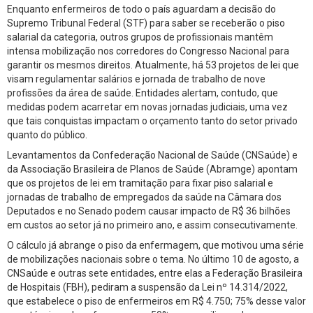
Enquanto enfermeiros de todo o país aguardam a decisão do
Supremo Tribunal Federal (STF) para saber se receberão o piso
salarial da categoria, outros grupos de profissionais mantêm
intensa mobilização nos corredores do Congresso Nacional para
garantir os mesmos direitos. Atualmente, há 53 projetos de lei que
visam regulamentar salários e jornada de trabalho de nove
profissões da área de saúde. Entidades alertam, contudo, que
medidas podem acarretar em novas jornadas judiciais, uma vez
que tais conquistas impactam o orçamento tanto do setor privado
quanto do público.
Levantamentos da Confederação Nacional de Saúde (CNSaúde) e
da Associação Brasileira de Planos de Saúde (Abramge) apontam
que os projetos de lei em tramitação para fixar piso salarial e
jornadas de trabalho de empregados da saúde na Câmara dos
Deputados e no Senado podem causar impacto de R$ 36 bilhões
em custos ao setor já no primeiro ano, e assim consecutivamente.
O cálculo já abrange o piso da enfermagem, que motivou uma série
de mobilizações nacionais sobre o tema. No último 10 de agosto, a
CNSaúde e outras sete entidades, entre elas a Federação Brasileira
de Hospitais (FBH), pediram a suspensão da Lei nº 14.314/2022,
que estabelece o piso de enfermeiros em R$ 4.750; 75% desse valor