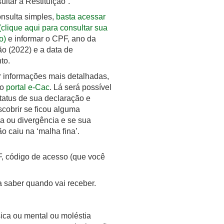
ltar a Restituição”.
onsulta simples,
basta acessar
 (clique aqui para consultar sua
o)
e informar o CPF, ano da
o (2022) e a data de
to.
r informações mais detalhadas,
ao
portal e-Cac
. Lá será possível
tatus de sua declaração e
cobrir se ficou alguma
a ou divergência e se sua
o caiu na ‘malha fina’.
F, código de acesso (que você
ra saber quando vai receber.
ica ou mental ou moléstia