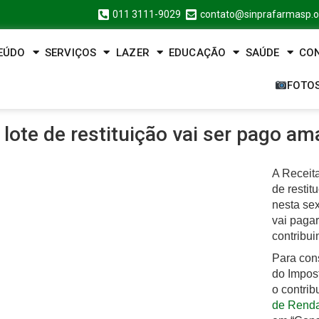
011 3111-9029
contato@sinprafarmasp.o
EÚDO
SERVIÇOS
LAZER
EDUCAÇÃO
SAÚDE
CO
FOTO
lote de restituição vai ser pago a
A Receita
de resti
nesta sex
vai pagar
contribui
Para cons
do Impos
o contrib
de Rend