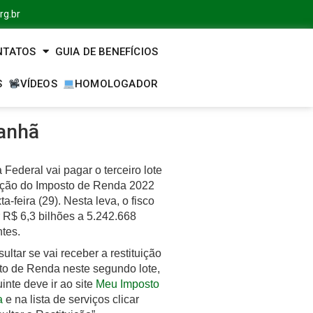
rg.br
NTATOS
GUIA DE BENEFÍCIOS
S
VÍDEOS
HOMOLOGADOR
manhã
 Federal vai pagar o terceiro lote
tução do Imposto de Renda 2022
ta-feira (29). Nesta leva, o fisco
 R$ 6,3 bilhões a 5.242.668
ntes.
ultar se vai receber a restituição
to de Renda neste segundo lote,
uinte deve ir ao site
Meu Imposto
a
e na lista de serviços clicar