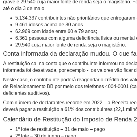
grave e 29.540 cuja maior fonte de renda seja o magistério. 
até o dia 3 de maio.
5.134.337 contribuintes não prioritários que entregaram 
9.461 idosos acima de 80 anos
62.969 com idade entre 60 e 79 anos;
6.361 pessoas com alguma deficiência física ou mental 
29.540 cuja maior fonte de renda seja o magistério.
Conta informada da declaração mudou. O que fa
A restituição cai na conta que o contribuinte informou na decl
informada foi desativada, por exemplo -, os valores vão ficar
Neste caso, o contribuinte poderá reagendar o crédito dos va
de Relacionamento BB por meio dos telefones 4004-0001 (capi
deficientes auditivos).
Com número de declarantes recorde em 2022 – a Receita receb
deverá pagar a restituição a 61% dos contribuintes (22,1 milh
Calendário de Restitução do Imposto de Renda 
1º lote de restituição – 31 de maio – pago
2º lote – 30 de junho – pago