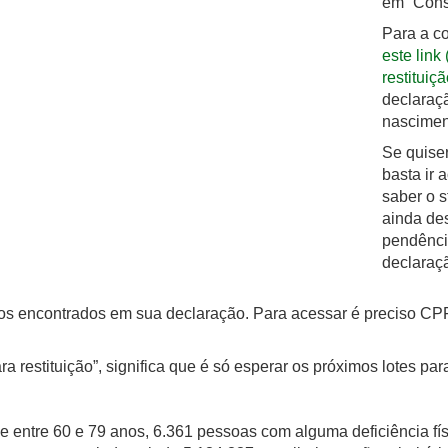
em “Consu
Para a c
este link
restituiçã
declaraçã
nascimen
Se quise
basta ir 
saber o s
ainda des
pendênci
declaraçã
erros encontrados em sua declaração. Para acessar é preciso CP
a restituição”, significa que é só esperar os próximos lotes pa
 entre 60 e 79 anos, 6.361 pessoas com alguma deficiência fís