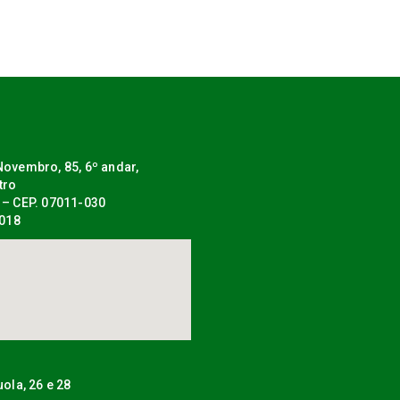
ovembro, 85, 6º andar,
tro
 – CEP. 07011-030
0018
uola, 26 e 28