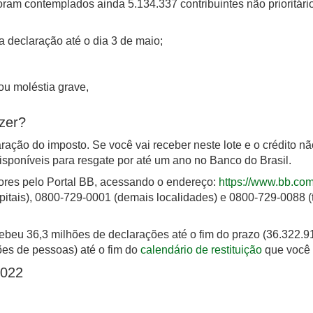
Foram contemplados ainda 5.134.337 contribuintes não prioritár
a declaração até o dia 3 de maio;
ou moléstia grave,
zer?
aração do imposto. Se você vai receber neste lote e o crédito nã
 disponíveis para resgate por até um ano no Banco do Brasil.
lores pelo Portal BB, acessando o endereço:
https://www.bb.com.
tais), 0800-729-0001 (demais localidades) e 0800-729-0088 (t
eu 36,3 milhões de declarações até o fim do prazo (36.322.912
ões de pessoas) até o fim do
calendário de restituição
que você 
2022