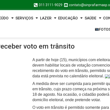
011 3111-9029
contato@sinprafarmasp.o
EÚDO
SERVIÇOS
LAZER
EDUCAÇÃO
SAÚDE
CO
FOTO
eceber voto em trânsito
A partir de hoje (15), municípios com eleito
devem habilitar locais de votação convencio
recebimento do voto em trânsito, permitido 
data está prevista no calendário eleitoral.
A medida deve ser cumprida para permitir que 
em trânsito, cujo prazo começa na próxima se
18 de agosto. Na ocasião, o cidadão poderá i
domicílio eleitoral, onde pretende votar.
O voto em trânsito é permitido somente para 