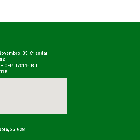
ovembro, 85, 6º andar,
tro
 – CEP. 07011-030
0018
uola, 26 e 28