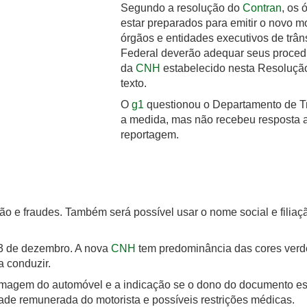
Segundo a resolução do
Contran
, os 
estar preparados para emitir o novo mo
órgãos e entidades executivos de trâns
Federal deverão adequar seus proce
da
CNH
estabelecido nesta Resolução 
texto.
O
g1
questionou o Departamento de Tr
a medida, mas não recebeu resposta at
reportagem.
ação e fraudes. Também será possível usar o nome social e filiaç
23 de dezembro. A nova
CNH
tem predominância das cores verde
a conduzir.
imagem do automóvel e a indicação se o dono do documento está
dade remunerada do motorista e possíveis restrições médicas.