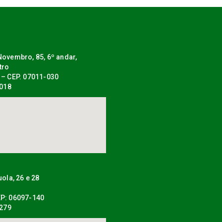
ovembro, 85, 6º andar,
tro
 – CEP. 07011-030
0018
uola, 26 e 28
P: 06097-140
0279