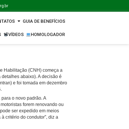
rg.br
NTATOS
GUIA DE BENEFÍCIOS
S
VÍDEOS
HOMOLOGADOR
de Habilitação (CNH) começa a
ja detalhes abaixo). A decisão é
ntran) e foi tomada em dezembro
.
 para o novo padrão. A
s motoristas forem renovando ou
 pode ser expedido em meios
 à critério do condutor”, diz a