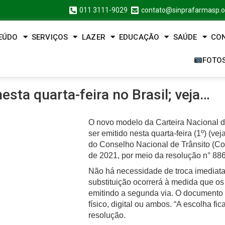
011 3111-9029
contato@sinprafarmasp.o
EÚDO
SERVIÇOS
LAZER
EDUCAÇÃO
SAÚDE
CO
FOTO
sta quarta-feira no Brasil; veja…
O novo modelo da Carteira Nacional 
ser emitido nesta quarta-feira (1º) (ve
do Conselho Nacional de Trânsito (Co
de 2021, por meio da resolução n° 886
Não há necessidade de troca imediata
substituição ocorrerá à medida que o
emitindo a segunda via. O documento
físico, digital ou ambos. “A escolha fica
resolução.