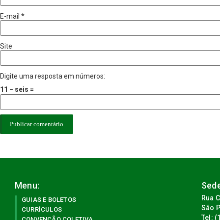
E-mail
*
Site
Digite uma resposta em números:
11 − seis =
Menu:
Sede
Rua C
GUIAS E BOLETOS
São P
CURRÍCULOS
Tel: 
CONVENÇÃO COLETIVA