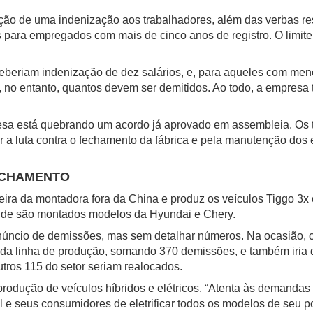
ação de uma indenização aos trabalhadores, além das verbas re
 para empregados com mais de cinco anos de registro. O limite 
eberiam indenização de dez salários, e, para aqueles com men
, no entanto, quantos devem ser demitidos. Ao todo, a empresa
esa está quebrando um acordo já aprovado em assembleia. Os 
ar a luta contra o fechamento da fábrica e pela manutenção dos
FECHAMENTO
eira da montadora fora da China e produz os veículos Tiggo 3x 
 onde são montados modelos da Hyundai e Chery.
núncio de demissões, mas sem detalhar números. Na ocasião, o
 da linha de produção, somando 370 demissões, e também iria 
utros 115 do setor seriam realocados.
odução de veículos híbridos e elétricos. “Atenta às demandas
seus consumidores de eletrificar todos os modelos de seu portf