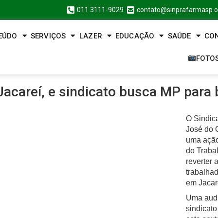
011 3111-9029
contato@sinprafarmasp.o
EÚDO
SERVIÇOS
LAZER
EDUCAÇÃO
SAÚDE
CO
FOTO
Jacareí, e sindicato busca MP para 
O Sindic
José do 
uma ação
do Trabal
reverter
trabalha
em Jacar
Uma audi
sindicat