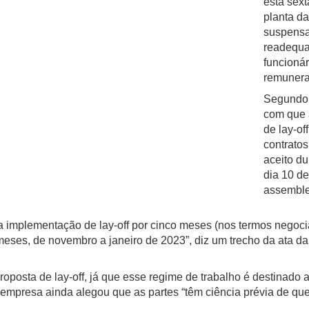
esta sext
planta d
suspensa
readequa
funcionár
remunera
Segundo o
com que 
de lay-of
contratos
aceito du
dia 10 d
assemble
 implementação de lay-off por cinco meses (nos termos negoci
meses, de novembro a janeiro de 2023”, diz um trecho da ata da 
roposta de lay-off, já que esse regime de trabalho é destinad
 empresa ainda alegou que as partes “têm ciência prévia de qu