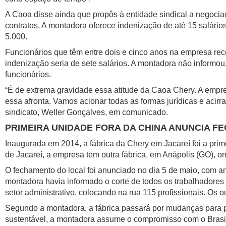
A Caoa disse ainda que propôs à entidade sindical a negoci
contratos. A montadora oferece indenização de até 15 salários
5.000.
Funcionários que têm entre dois e cinco anos na empresa rec
indenização seria de sete salários. A montadora não informou
funcionários.
“É de extrema gravidade essa atitude da Caoa Chery. A empr
essa afronta. Vamos acionar todas as formas jurídicas e acirr
sindicato, Weller Gonçalves, em comunicado.
PRIMEIRA UNIDADE FORA DA CHINA ANUNCIA 
Inaugurada em 2014, a fábrica da Chery em Jacareí foi a prim
de Jacareí, a empresa tem outra fábrica, em Anápolis (GO),
O fechamento do local foi anunciado no dia 5 de maio, com a
montadora havia informado o corte de todos os trabalhadores
setor administrativo, colocando na rua 115 profissionais. Os o
Segundo a montadora, a fábrica passará por mudanças para pr
sustentável, a montadora assume o compromisso com o Brasil e 