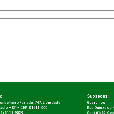
:
Subsedes:
onselheiro Furtado, 747, Liberdade
Guarulhos
aulo – SP – CEP: 01511-000
Rua Quinze de N
(11) 3111-9029
Conj.61/62, Cen