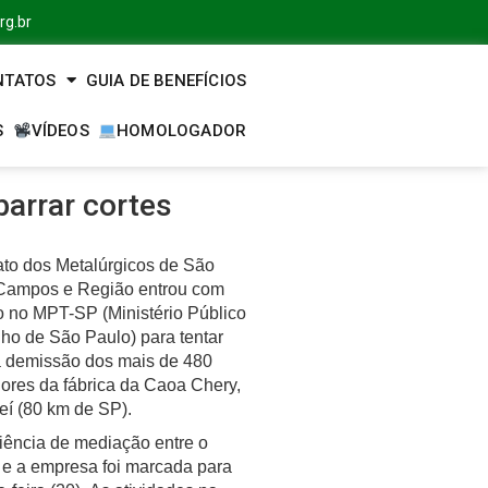
rg.br
NTATOS
GUIA DE BENEFÍCIOS
S
VÍDEOS
HOMOLOGADOR
barrar cortes
ato dos Metalúrgicos de São
Campos e Região entrou com
 no MPT-SP (Ministério Público
ho de São Paulo) para tentar
 a demissão dos mais de 480
dores da fábrica da Caoa Chery,
eí (80 km de SP).
ência de mediação entre o
o e a empresa foi marcada para