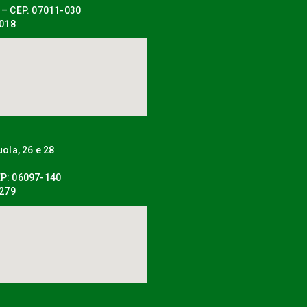
 – CEP. 07011-030
0018
uola, 26 e 28
P: 06097-140
0279