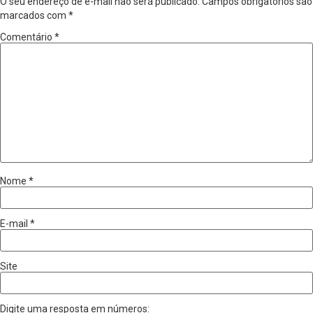
O seu endereço de e-mail não será publicado.
Campos obrigatórios são
marcados com
*
Comentário
*
Nome
*
E-mail
*
Site
Digite uma resposta em números: