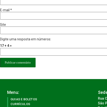
E-mail
*
Site
Digite uma resposta em números:
17 + 4 =
Menu:
Sede
Rua C
GUIAS E BOLETOS
São P
CURRÍCULOS