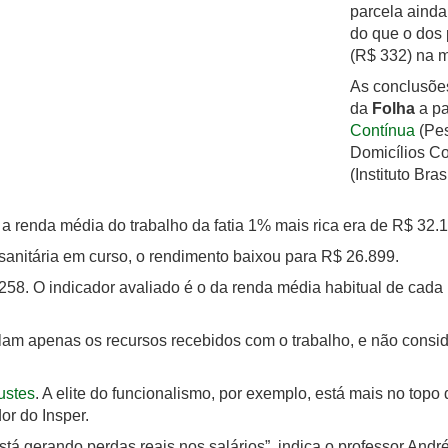
parcela ainda
do que o dos 
(R$ 332) na 
As conclusõe
da
Folha
a pa
Contínua
(Pes
Domicílios Co
(Instituto Bra
a renda média do trabalho da fatia 1% mais rica era de R$ 32.
 sanitária em curso, o rendimento baixou para R$ 26.899.
. O indicador avaliado é o da renda média habitual de cada
am apenas os recursos recebidos com o trabalho, e não consid
ustes
. A elite do funcionalismo, por exemplo, está mais no topo 
or do Insper.
está gerando perdas reais nos salários”, indica o professor And