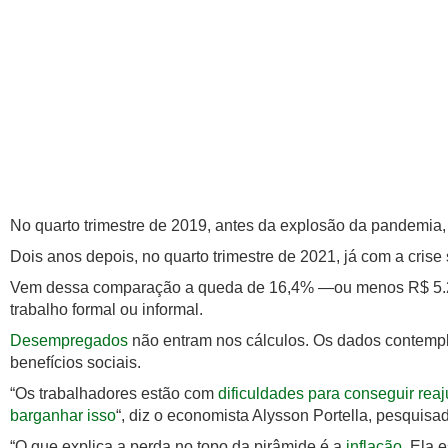
No quarto trimestre de 2019, antes da explosão da pandemia, 
Dois anos depois, no quarto trimestre de 2021, já com a crise
Vem dessa comparação a queda de 16,4% —ou menos R$ 5.258
trabalho formal ou informal.
Desempregados
não entram nos cálculos. Os dados contempl
benefícios sociais.
“Os trabalhadores estão com
dificuldades para conseguir reaj
barganhar isso
“, diz o economista Alysson Portella, pesquisad
“O que explica a perda no topo da pirâmide é a
inflação
. Ela 