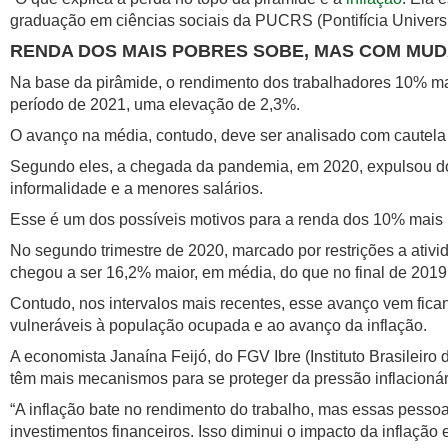
graduação em ciências sociais da PUCRS (Pontifícia Universi
RENDA DOS MAIS POBRES SOBE, MAS COM MU
Na base da pirâmide, o rendimento dos trabalhadores 10% mai
período de 2021, uma elevação de 2,3%.
O avanço na média, contudo, deve ser analisado com cautela
Segundo eles, a chegada da pandemia, em 2020, expulsou do
informalidade e a menores salários.
Esse é um dos possíveis motivos para a renda dos 10% mais p
No segundo trimestre de 2020, marcado por restrições a ati
chegou a ser 16,2% maior, em média, do que no final de 2019
Contudo, nos intervalos mais recentes, esse avanço vem fica
vulneráveis à população ocupada e ao avanço da inflação.
A economista Janaína Feijó, do FGV Ibre (Instituto Brasilei
têm mais mecanismos para se proteger da pressão inflacionár
“A inflação bate no rendimento do trabalho, mas essas pess
investimentos financeiros. Isso diminui o impacto da inflação 