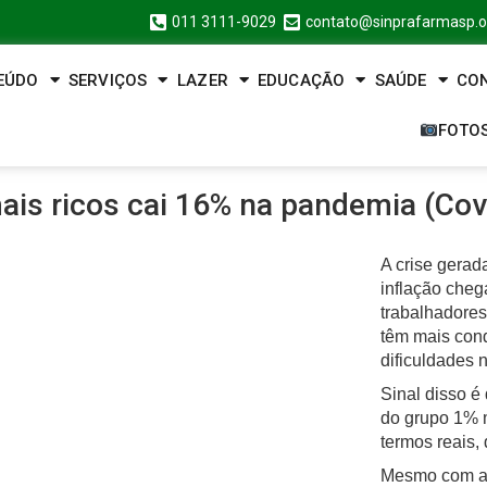
011 3111-9029
contato@sinprafarmasp.o
EÚDO
SERVIÇOS
LAZER
EDUCAÇÃO
SAÚDE
CO
FOTO
ais ricos cai 16% na pandemia (Cov
A crise gerad
inflação cheg
trabalhadores
têm mais cond
dificuldades 
Sinal disso é
do grupo 1% m
termos reais
Mesmo com a 