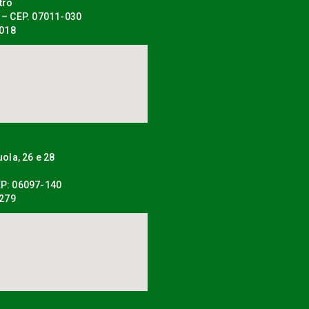
tro
 – CEP. 07011-030
0018
uola, 26 e 28
P: 06097-140
0279