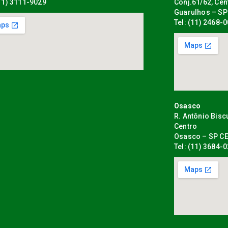
(11) 3111-9029
Conj.61/62, Cen
Guarulhos – SP
Tel: (11) 2468-
Osasco
R. Antônio Bisc
Centro
Osasco – SP CE
Tel: (11) 3684-