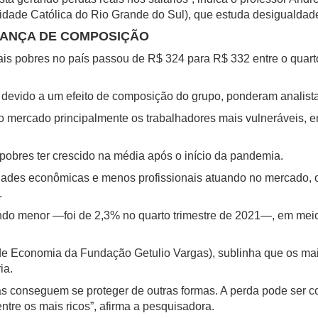
dade Católica do Rio Grande do Sul), que estuda desigualdade 
DANÇA DE COMPOSIÇÃO
s pobres no país passou de R$ 324 para R$ 332 entre o quarto
 devido a um efeito de composição do grupo, ponderam analist
 mercado principalmente os trabalhadores mais vulneráveis, e
obres ter crescido na média após o início da pandemia.
vidades econômicas e menos profissionais atuando no mercado
.
ndo menor —foi de 2,3% no quarto trimestre de 2021—, em meio 
ro de Economia da Fundação Getulio Vargas), sublinha que os m
ia.
oas conseguem se proteger de outras formas. A perda pode ser
entre os mais ricos”, afirma a pesquisadora.