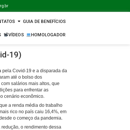
rg.br
NTATOS
GUIA DE BENEFÍCIOS
S
VÍDEOS
HOMOLOGADOR
id-19)
a pela Covid-19 e a disparada da
aram até o bolso dos
 com salários mais altos, que
ições para enfrentar as
no cenário econômico.
 que a renda média do trabalho
ais rico no país caiu 16,4%, em
, desde o começo da pandemia.
redução, o rendimento dessa