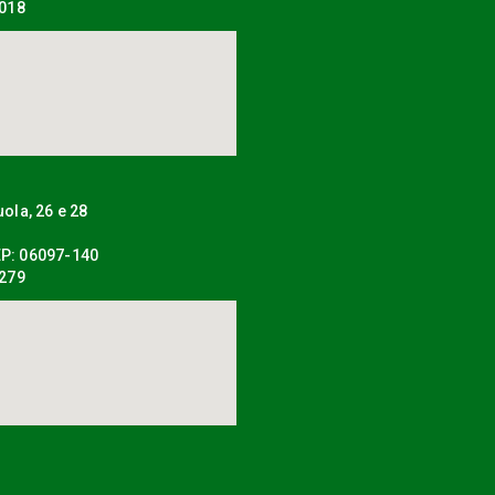
0018
uola, 26 e 28
P: 06097-140
0279