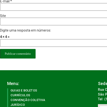
E-mail
*
Site
Digite uma resposta em números:
4 × 4 =
Menu:
Sede
Rua C
GUIAS E BOLETOS
São P
CURRÍCULOS
Tel: 
CONVENÇÃO COLETIVA
JURÍDICO