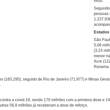
vírus.
Segundo 
pessoas 
1.237.93
acompan
Estados
São Paul
5,06 mil
(3,23 mil
menor nú
Acre (122
Roraima (
s (165.295), seguido de Rio de Janeiro (71.977) e Minas Gera
.
 contra a covid-19, sendo 170 milhões com a primeira dose e 
utras 56,9 milhões já receberam a dose de reforço.