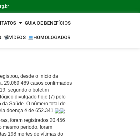
rg.br
NTATOS
GUIA DE BENEFÍCIOS
S
VÍDEOS
HOMOLOGADOR
registrou, desde o início da
, 29.069.469 casos confirmados
-19, segundo o boletim
ógico divulgado hoje (7) pelo
o da Saúde. O número total de
ela doença é de 652.341.
ras, foram registrados 20.456
o mesmo período, foram
das 198 mortes de vítimas do