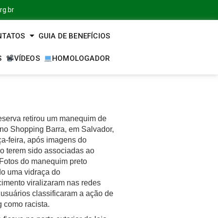
rg.br
NTATOS
GUIA DE BENEFÍCIOS
S
VÍDEOS
HOMOLOGADOR
Reserva retirou um manequim de
 no Shopping Barra, em Salvador,
ça-feira, após imagens do
io terem sido associadas ao
 Fotos do manequim preto
o uma vidraça do
cimento viralizaram nas redes
 usuários classificaram a ação de
g como racista.