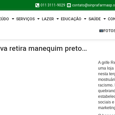
011 3111-9029
contato@sinprafarmasp.o
EÚDO
SERVIÇOS
LAZER
EDUCAÇÃO
SAÚDE
CO
FOTO
va retira manequim preto…
A grife 
uma loja
nesta ter
mostruár
racismo.
quebrand
estabele
sociais e
marketin