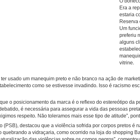
O boneco 
Era a re
estaria c
Reserva 
Um funci
preferiu 
alguns cl
estabele
manequim
vitrine.
a ter usado um manequim preto e não branco na ação de market
abelecimento como se estivesse invadindo. Isso é racismo esc
que o posicionamento da marca é o reflexo do estereótipo da 
debatido, é necessária para assegurar a vida das pessoas preta
igimos respeito. Não toleramos mais esse tipo de atitude”, pon
 (PSB), destacou que a violência sofrida por corpos pretos é 
quebrando a vidraçaria, como ocorrido na loja do shopping Ba
ralização das violências sobre os corpos negros”, comentou 