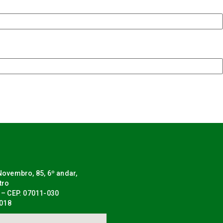
ovembro, 85, 6º andar,
tro
 – CEP. 07011-030
0018