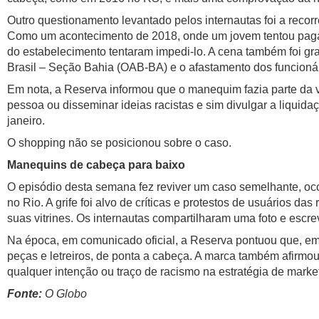
Outro questionamento levantado pelos internautas foi a reco
Como um acontecimento de 2018, onde um jovem tentou pagar
do estabelecimento tentaram impedi-lo. A cena também foi g
Brasil – Seção Bahia (OAB-BA) e o afastamento dos funcionár
Em nota, a Reserva informou que o manequim fazia parte da v
pessoa ou disseminar ideias racistas e sim divulgar a liquida
janeiro.
O shopping não se posicionou sobre o caso.
Manequins de cabeça para baixo
O episódio desta semana fez reviver um caso semelhante, oco
no Rio. A grife foi alvo de críticas e protestos de usuários d
suas vitrines. Os internautas compartilharam uma foto e esc
Na época, em comunicado oficial, a Reserva pontuou que, em
peças e letreiros, de ponta a cabeça. A marca também afirmou
qualquer intenção ou traço de racismo na estratégia de marke
Fonte:
O Globo