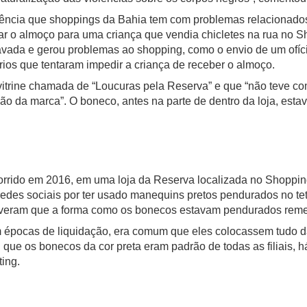
rrência que shoppings da Bahia tem com problemas relacionado
 o almoço para uma criança que vendia chicletes na rua no S
ravada e gerou problemas ao shopping, como o envio de um of
ios que tentaram impedir a criança de receber o almoço.
itrine chamada de “Loucuras pela Reserva” e que “não teve co
ção da marca”. O boneco, antes na parte de dentro da loja, esta
rrido em 2016, em uma loja da Reserva localizada no Shopping
as redes sociais por ter usado manequins pretos pendurados no t
reveram que a forma como os bonecos estavam pendurados remeti
 épocas de liquidação, era comum que eles colocassem tudo da
 que os bonecos da cor preta eram padrão de todas as filiais, h
ting.