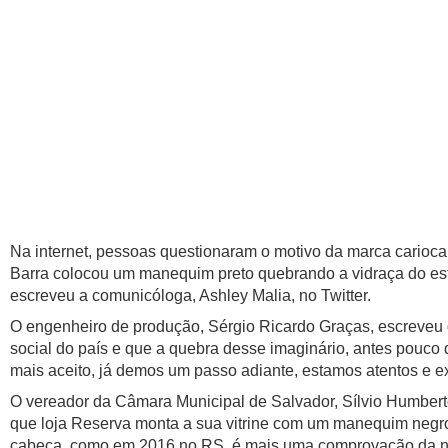
Na internet, pessoas questionaram o motivo da marca carioc
Barra colocou um manequim preto quebrando a vidraça do est
escreveu a comunicóloga, Ashley Malia, no Twitter.
O engenheiro de produção, Sérgio Ricardo Graças, escreveu 
social do país e que a quebra desse imaginário, antes pouco 
mais aceito, já demos um passo adiante, estamos atentos e ex
O vereador da Câmara Municipal de Salvador, Sílvio Humberto
que loja Reserva monta a sua vitrine com um manequim negro 
cabeça, como em 2016 no RS, é mais uma comprovação da natu