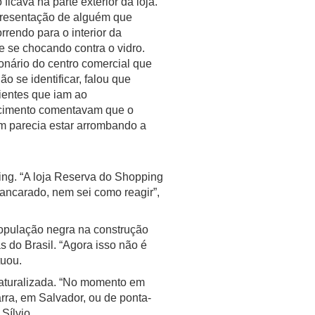
ficava na parte exterior da loja.
presentação de alguém que
orrendo para o interior da
e se chocando contra o vidro.
onário do centro comercial que
não se identificar, falou que
ientes que iam ao
cimento comentavam que o
 parecia estar arrombando a
ing. “A loja Reserva do Shopping
ancarado, nem sei como reagir”,
população negra na construção
s do Brasil. “Agora isso não é
tuou.
naturalizada. “No momento em
rra, em Salvador, ou de ponta-
Sílvio.