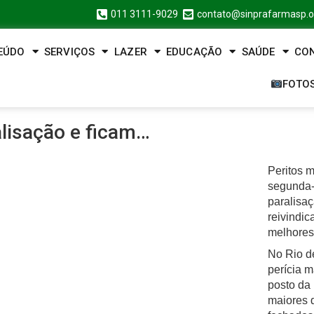
011 3111-9029
contato@sinprafarmasp.o
EÚDO
SERVIÇOS
LAZER
EDUCAÇÃO
SAÚDE
CO
FOTO
alisação e ficam…
Peritos 
segunda-f
paralisaç
reivindic
melhores
No Rio d
perícia 
posto da
maiores 