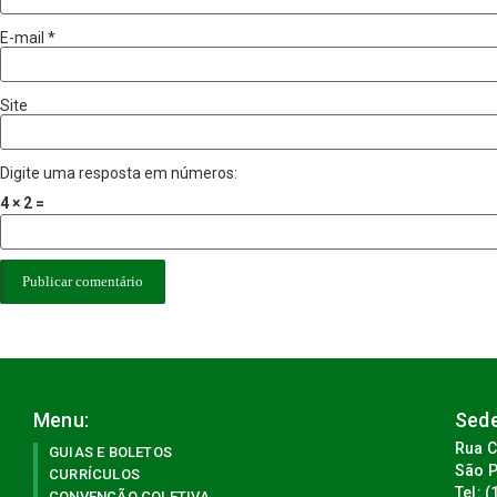
E-mail
*
Site
Digite uma resposta em números:
4 × 2 =
Menu:
Sede
Rua C
GUIAS E BOLETOS
São P
CURRÍCULOS
Tel: 
CONVENÇÃO COLETIVA