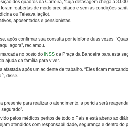
ição dos quadros da Carreira, “cuja defasagem chega a 3.000 
foram reabertas de modo precipitado e sem as condições sanit
dicina ou Teleavaliação).
ativos, aposentados e pensionistas.
e, após confirmar sua consulta por telefone duas vezes. “Quas
aqui agora”, reclamou.
do marcada no posto do
INSS
da Praça da Bandeira para esta s
 ajuda da família para viver.
anos afastada após um acidente de trabalho. “Eles ficam marcan
í”, disse.
a presente para realizar o atendimento, a perícia será reagend
o segurado”.
vido pelos médicos peritos de todo o País e está aberto ao diál
 sejam atendidos com responsabilidade, segurança e dentro do