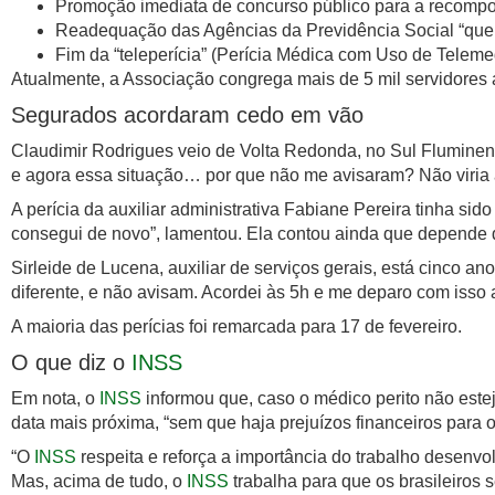
Promoção imediata de concurso público para a recompos
Readequação das Agências da Previdência Social “que 
Fim da “teleperícia” (Perícia Médica com Uso de Teleme
Atualmente, a Associação congrega mais de 5 mil servidores 
Segurados acordaram cedo em vão
Claudimir Rodrigues veio de Volta Redonda, no Sul Fluminens
e agora essa situação… por que não me avisaram? Não viria 
A perícia da auxiliar administrativa Fabiane Pereira tinha si
consegui de novo”, lamentou. Ela contou ainda que depende da
Sirleide de Lucena, auxiliar de serviços gerais, está cinco 
diferente, e não avisam. Acordei às 5h e me deparo com isso a
A maioria das perícias foi remarcada para 17 de fevereiro.
O que diz o
INSS
Em nota, o
INSS
informou que, caso o médico perito não estej
data mais próxima, “sem que haja prejuízos financeiros para 
“O
INSS
respeita e reforça a importância do trabalho desenvol
Mas, acima de tudo, o
INSS
trabalha para que os brasileiros