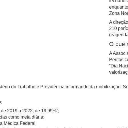
fechados
enquanto
Zona Nor
A direçã
210 períc
reagenda
O que r
A Associ
Peritos 
“Dia Naci
valorizaç
tério do Trabalho e Previdência informando da mobilização. Se
:
s de 2019 a 2022, de 19,99%”;
ias como meta diária;
ia Médica Federal;