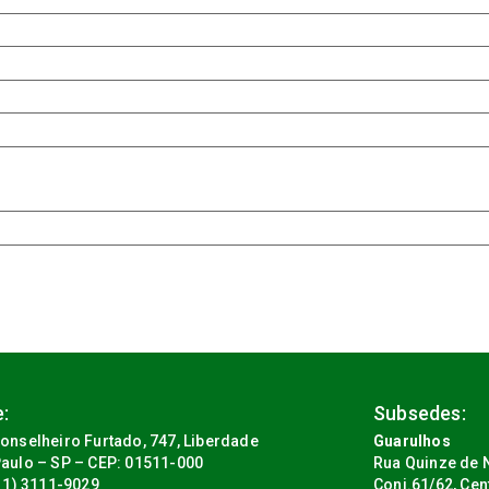
:
Subsedes:
onselheiro Furtado, 747, Liberdade
Guarulhos
aulo – SP – CEP: 01511-000
Rua Quinze de N
(11) 3111-9029
Conj.61/62, Cen