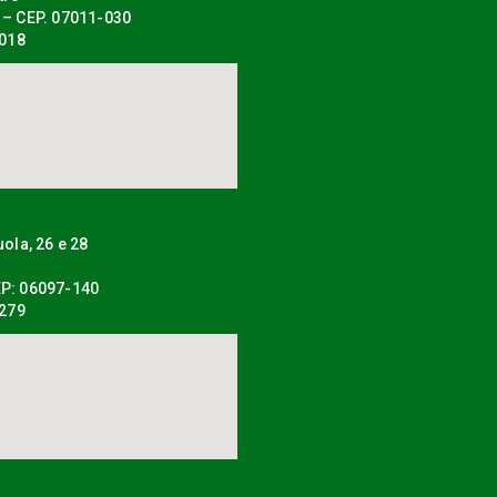
 – CEP. 07011-030
0018
uola, 26 e 28
P: 06097-140
0279