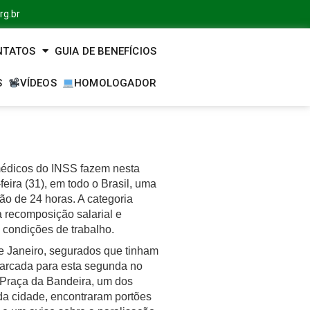
rg.br
NTATOS
GUIA DE BENEFÍCIOS
S
VÍDEOS
HOMOLOGADOR
médicos do INSS fazem nesta
eira (31), em todo o Brasil, uma
ão de 24 horas. A categoria
a recomposição salarial e
 condições de trabalho.
e Janeiro, segurados que tinham
marcada para esta segunda no
 Praça da Bandeira, um dos
da cidade, encontraram portões