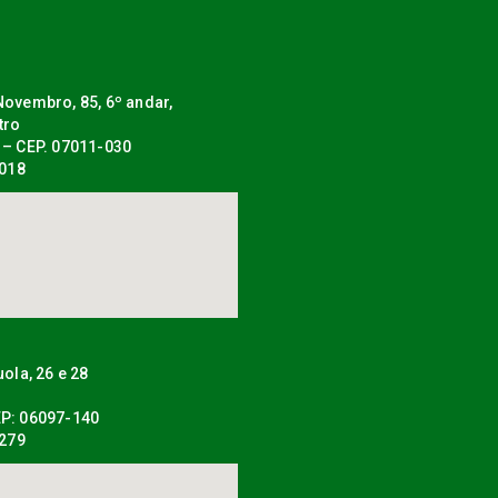
ovembro, 85, 6º andar,
tro
 – CEP. 07011-030
0018
uola, 26 e 28
P: 06097-140
0279