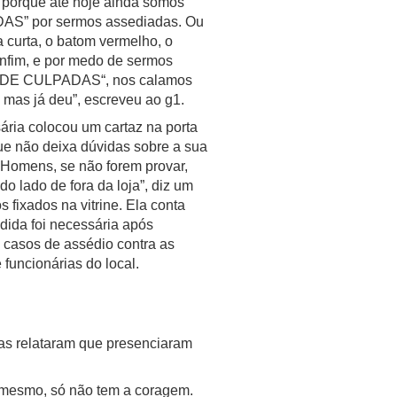
, porque até hoje ainda somos
S” por sermos assediadas. Ou
a curta, o batom vermelho, o
enfim, e por medo de sermos
 “DE CULPADAS“, nos calamos
 mas já deu”, escreveu ao g1.
ária colocou um cartaz na porta
ue não deixa dúvidas sobre a sua
“Homens, se não forem provar,
o lado de fora da loja”, diz um
s fixados na vitrine. Ela conta
dida foi necessária após
 casos de assédio contra as
e funcionárias do local.
tas relataram que presenciaram
 o mesmo, só não tem a coragem.