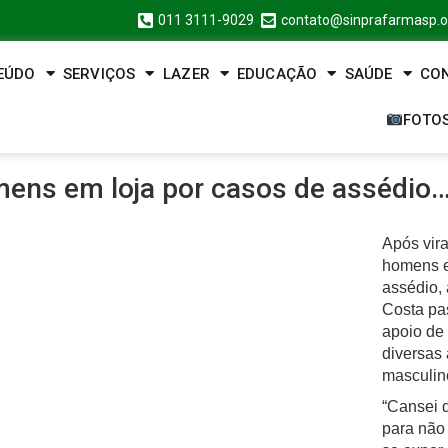
011 3111-9029
contato@sinprafarmasp.o
EÚDO
SERVIÇOS
LAZER
EDUCAÇÃO
SAÚDE
CO
FOTO
mens em loja por casos de assédio
Após vira
homens e
assédio, 
Costa pa
apoio de
diversas
masculino
“Cansei 
para não