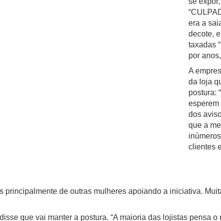
se expor
“CULPADA
era a sai
decote, 
taxadas
por anos,
A empres
da loja q
postura: 
esperem d
dos aviso
que a me
inúmeros
clientes 
s principalmente de outras mulheres apoiando a iniciativa. Mui
disse que vai manter a postura. “A maioria das lojistas pensa