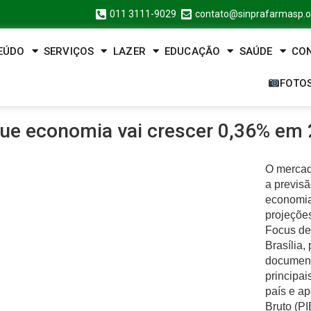
011 3111-9029
contato@sinprafarmasp.o
EÚDO
SERVIÇOS
LAZER
EDUCAÇÃO
SAÚDE
CO
FOTO
que economia vai crescer 0,36% em
O mercad
a previs
economia
projeçõe
Focus de
Brasília,
document
principa
país e ap
Bruto (P