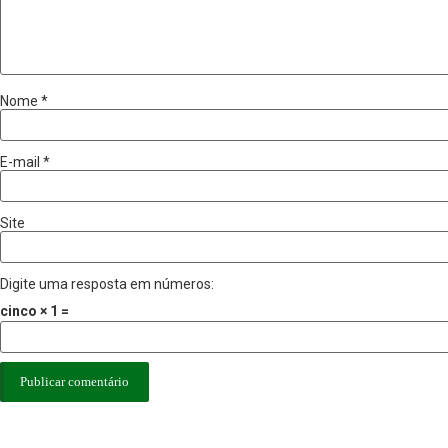
Nome
*
E-mail
*
Site
Digite uma resposta em números:
cinco × 1 =