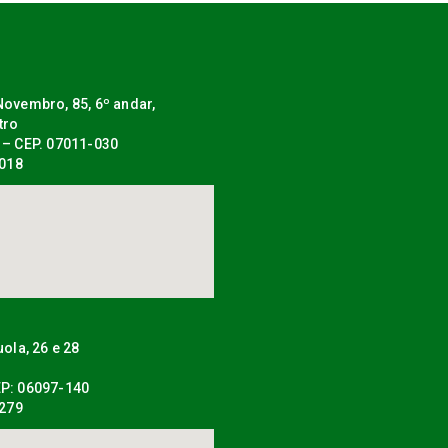
ovembro, 85, 6º andar,
tro
 – CEP. 07011-030
0018
uola, 26 e 28
P: 06097-140
0279