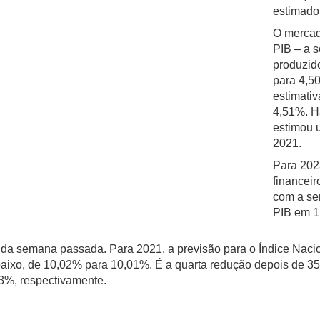
estimado
O mercad
PIB – a 
produzid
para 4,5
estimativ
4,51%. H
estimou 
2021.
Para 202
financeir
com a se
PIB em 1
a da semana passada. Para 2021, a previsão para o Índice Nac
a baixo, de 10,02% para 10,01%. É a quarta redução depois de 3
 3%, respectivamente.