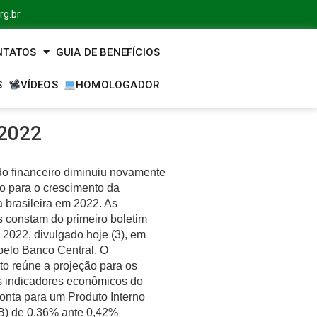
rg.br
NTATOS
GUIA DE BENEFÍCIOS
S
VÍDEOS
HOMOLOGADOR
 2022
o financeiro diminuiu novamente
ão para o crescimento da
 brasileira em 2022. As
s constam do primeiro boletim
 2022, divulgado hoje (3), em
 pelo Banco Central. O
o reúne a projeção para os
is indicadores econômicos do
onta para um Produto Interno
IB) de 0,36% ante 0,42%