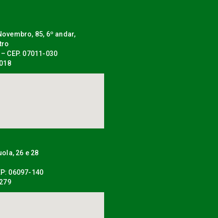
ovembro, 85, 6º andar,
tro
 – CEP. 07011-030
0018
uola, 26 e 28
P: 06097-140
0279