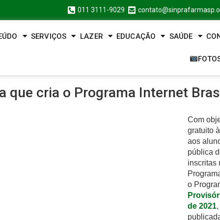
011 3111-9029
contato@sinprafarmasp.o
EÚDO
SERVIÇOS
LAZER
EDUCAÇÃO
SAÚDE
CO
FOTO
a que cria o Programa Internet Bras
Com obje
gratuito 
aos alun
pública d
inscritas
Programas
o Program
Provisór
de 2021
,
publicad