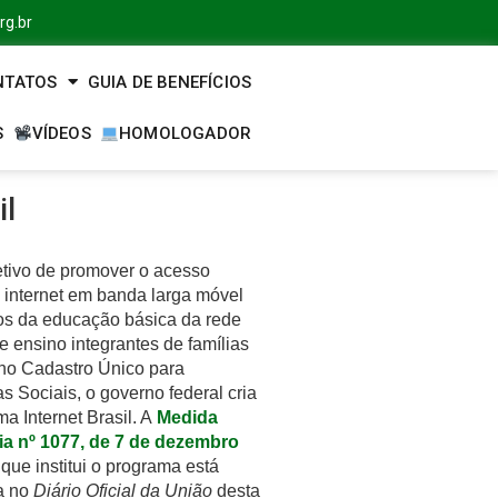
rg.br
NTATOS
GUIA DE BENEFÍCIOS
S
VÍDEOS
HOMOLOGADOR
il
tivo de promover o acesso
à internet em banda larga móvel
os da educação básica da rede
e ensino integrantes de famílias
 no Cadastro Único para
 Sociais, o governo federal cria
a Internet Brasil. A
Medida
ia nº 1077, de 7 de dezembro
 que institui o programa está
a no
Diário Oficial da União
desta