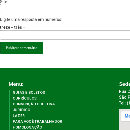
Site
Digite uma resposta em números:
treze − três =
Menu:
Sede
Rua C
GUIAS E BOLETOS
São P
CURRÍCULOS
Tel: 
CONVENÇÃO COLETIVA
JURÍDICO
LAZER
PARA VOCÊ TRABALHADOR
HOMOLOGAÇÃO