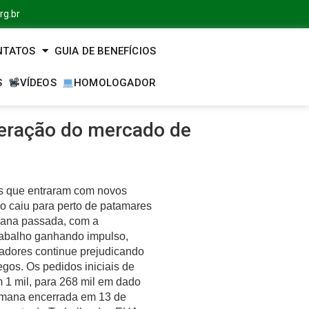
rg.br
NTATOS
GUIA DE BENEFÍCIOS
S
VÍDEOS
HOMOLOGADOR
eração do mercado de
s que entraram com novos
o caiu para perto de patamares
mana passada, com a
rabalho ganhando impulso,
adores continue prejudicando
gos. Os pedidos iniciais de
 1 mil, para 268 mil em dado
emana encerrada em 13 de