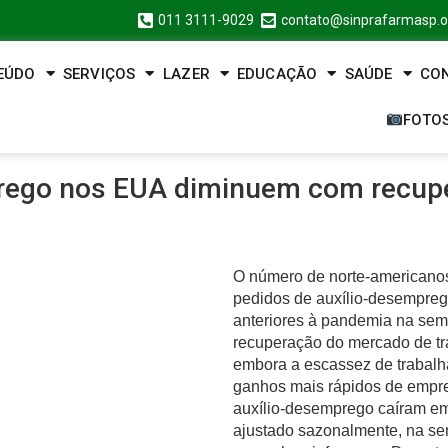
011 3111-9029
contato@sinprafarmasp.o
EÚDO
SERVIÇOS
LAZER
EDUCAÇÃO
SAÚDE
CO
FOTO
prego nos EUA diminuem com recup
O número de norte-americano
pedidos de auxílio-desempreg
anteriores à pandemia na se
recuperação do mercado de t
embora a escassez de trabalh
ganhos mais rápidos de empre
auxílio-desemprego caíram em
ajustado sazonalmente, na s