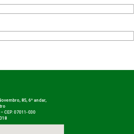
ovembro, 85, 6º andar,
tro
 – CEP. 07011-030
0018