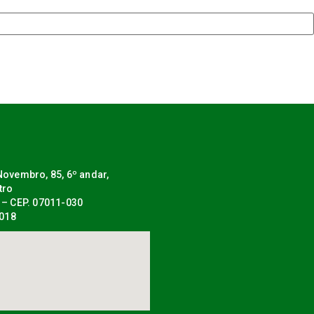
ovembro, 85, 6º andar,
tro
 – CEP. 07011-030
0018