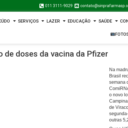
011 3111-9029
contato@sinprafarmasp.o
EÚDO
SERVIÇOS
LAZER
EDUCAÇÃO
SAÚDE
CO
FOTO
o de doses da vacina da Pfizer
Na madrug
Brasil re
semana d
ComiRNAt
o novo l
Campinas
de Viraco
segunda-f
outras 5,