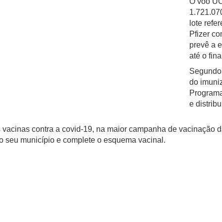
O voo U
1.721.07
lote refe
Pfizer co
prevê a 
até o fin
Segundo 
do imuniz
Programa
e distrib
vacinas contra a covid-19, na maior campanha de vacinação da h
o seu município e complete o esquema vacinal.