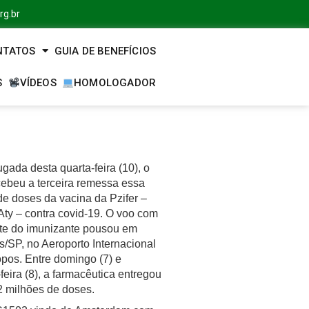
rg.br
NTATOS
GUIA DE BENEFÍCIOS
S
VÍDEOS
HOMOLOGADOR
ada desta quarta-feira (10), o
cebeu a terceira remessa essa
e doses da vacina da Pzifer –
y – contra covid-19. O voo com
ote do imunizante pousou em
/SP, no Aeroporto Internacional
pos. Entre domingo (7) e
eira (8), a farmacêutica entregou
2 milhões de doses.