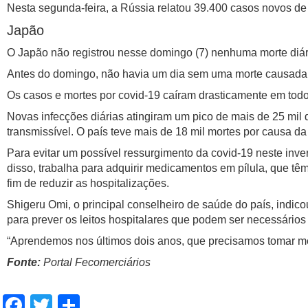
Nesta segunda-feira, a Rússia relatou 39.400 casos novos d
Japão
O Japão não registrou nesse domingo (7) nenhuma morte diári
Antes do domingo, não havia um dia sem uma morte causada
Os casos e mortes por covid-19 caíram drasticamente em tod
Novas infecções diárias atingiram um pico de mais de 25 mil
transmissível. O país teve mais de 18 mil mortes por causa d
Para evitar um possível ressurgimento da covid-19 neste inve
disso, trabalha para adquirir medicamentos em pílula, que t
fim de reduzir as hospitalizações.
Shigeru Omi, o principal conselheiro de saúde do país, indic
para prever os leitos hospitalares que podem ser necessários
“Aprendemos nos últimos dois anos, que precisamos tomar medi
Fonte:
Portal Fecomerciários
Facebook
Twitter
Share