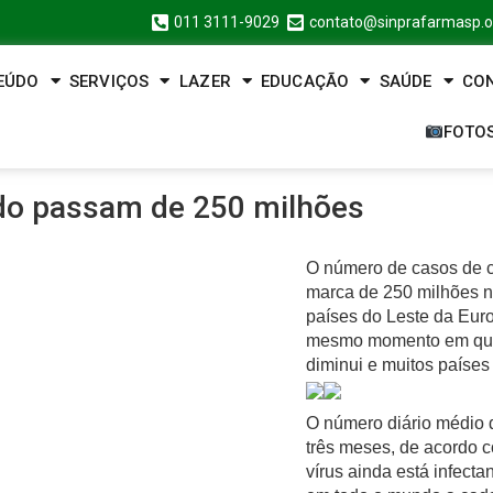
011 3111-9029
contato@sinprafarmasp.o
EÚDO
SERVIÇOS
LAZER
EDUCAÇÃO
SAÚDE
CO
FOTO
do passam de 250 milhões
O número de casos de c
marca de 250 milhões ne
países do Leste da Euro
mesmo momento em que 
diminui e muitos países
O número diário médio 
três meses, de acordo 
vírus ainda está infect