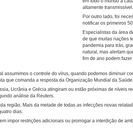
em todo o mundo a cada 
altamente transmissível
Por outro lado, foi nec
notificar os primeiros 
Especialistas da área 
de que muitas nações t
pandemia para trás, gra
natural, mas alertam que
fim de ano podem fazer
qual assumimos o controle do vírus, quando podemos diminuir c
gista que comanda a resposta da Organização Mundial da Saúd
sia, Ucrânia e Grécia atingiram ou estão próximas de níveis re
gundo análise da Reuters.
a região. Mais da metade de todas as infecções novas relata
uatro dias.
impor restrições adicionais ou prorrogar a interdição de ambi