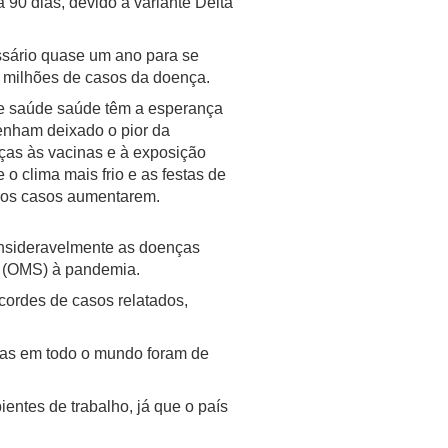
90 dias, devido à variante Delta
.
essário quase um ano para se
50 milhões de casos da doença.
de saúde saúde têm a esperança
enham deixado o pior da
ças às vacinas e à exposição
 o clima mais frio e as festas de
 os casos aumentarem.
onsideravelmente as doenças
e (OMS) à pandemia.
cordes de casos relatados,
das em todo o mundo foram de
entes de trabalho, já que o país