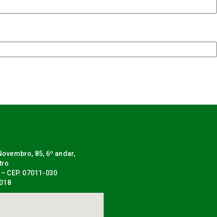
ovembro, 85, 6º andar,
tro
 – CEP. 07011-030
0018