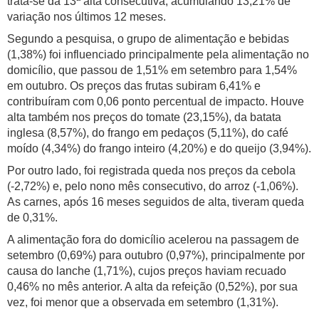
trata-se da 13ª alta consecutiva, acumulando 13,21% de
variação nos últimos 12 meses.
Segundo a pesquisa, o grupo de alimentação e bebidas
(1,38%) foi influenciado principalmente pela alimentação no
domicílio, que passou de 1,51% em setembro para 1,54%
em outubro. Os preços das frutas subiram 6,41% e
contribuíram com 0,06 ponto percentual de impacto. Houve
alta também nos preços do tomate (23,15%), da batata
inglesa (8,57%), do frango em pedaços (5,11%), do café
moído (4,34%) do frango inteiro (4,20%) e do queijo (3,94%).
Por outro lado, foi registrada queda nos preços da cebola
(-2,72%) e, pelo nono mês consecutivo, do arroz (-1,06%).
As carnes, após 16 meses seguidos de alta, tiveram queda
de 0,31%.
A alimentação fora do domicílio acelerou na passagem de
setembro (0,69%) para outubro (0,97%), principalmente por
causa do lanche (1,71%), cujos preços haviam recuado
0,46% no mês anterior. A alta da refeição (0,52%), por sua
vez, foi menor que a observada em setembro (1,31%).