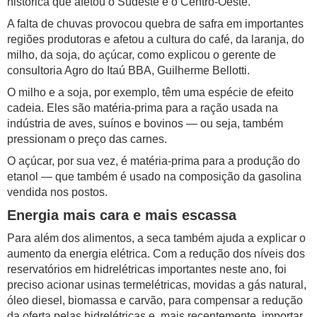
histórica que afetou o Sudeste e o Centro-Oeste.
A falta de chuvas provocou quebra de safra em importantes
regiões produtoras e afetou a cultura do café, da laranja, do
milho, da soja, do açúcar, como explicou o gerente de
consultoria Agro do Itaú BBA, Guilherme Bellotti.
O milho e a soja, por exemplo, têm uma espécie de efeito
cadeia. Eles são matéria-prima para a ração usada na
indústria de aves, suínos e bovinos — ou seja, também
pressionam o preço das carnes.
O açúcar, por sua vez, é matéria-prima para a produção do
etanol — que também é usado na composição da gasolina
vendida nos postos.
Energia mais cara e mais escassa
Para além dos alimentos, a seca também ajuda a explicar o
aumento da energia elétrica. Com a redução dos níveis dos
reservatórios em hidrelétricas importantes neste ano, foi
preciso acionar usinas termelétricas, movidas a gás natural,
óleo diesel, biomassa e carvão, para compensar a redução
da oferta pelas hidrelétricas e, mais recentemente, importar