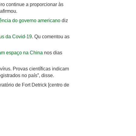
iro continue a proporcionar às
 afirmou.
igência do governo americano
diz
rus da Covid-19
. Qu comentou as
ram espaço na China
nos dias
írus. Provas científicas indicam
istrados no país”, disse.
atório de Fort Detrick [centro de