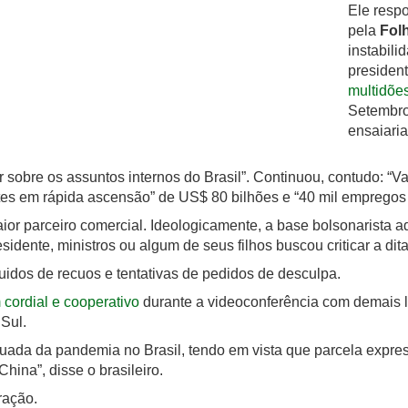
Ele resp
pela
Fol
instabil
presiden
multidõe
Setembro
ensaiaria
 sobre os assuntos internos do Brasil”. Continuou, contudo: “V
tes em rápida ascensão” de US$ 80 bilhões e “40 mil empregos 
or parceiro comercial. Ideologicamente, a base bolsonarista a
sidente, ministros ou algum de seus filhos buscou criticar a di
dos de recuos e tentativas de pedidos de desculpa.
cordial e cooperativo
durante a videoconferência com demais lí
 Sul.
uada da pandemia no Brasil, tendo em vista que parcela expres
hina”, disse o brasileiro.
ração.