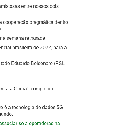
 amistosas entre nossos dois
da cooperação pragmática dentro
u.
u na semana retrasada.
cial brasileira de 2022, para a
utado Eduardo Bolsonaro (PSL-
ontra a China”, completou.
to é a tecnologia de dados 5G —
mundo.
associar-se a operadoras na