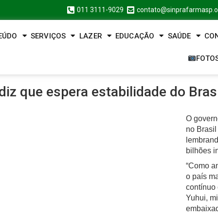
011 3111-9029
contato@sinprafarmasp.o
EÚDO
SERVIÇOS
LAZER
EDUCAÇÃO
SAÚDE
CO
FOTO
diz que espera estabilidade do Brasi
O govern
no Brasil
lembrand
bilhões i
“Como am
o país ma
contínuo
Yuhui, mi
embaixada