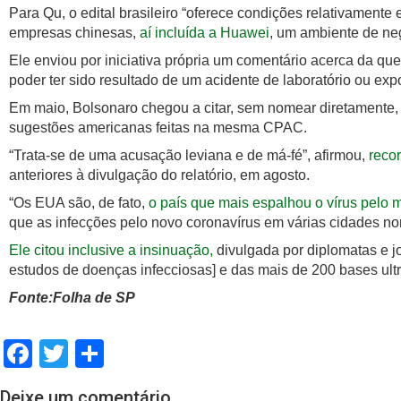
Para Qu, o edital brasileiro “oferece condições relativamente
empresas chinesas,
aí incluída a Huawei
, um ambiente de neg
Ele enviou por iniciativa própria um comentário acerca da qu
poder ter sido resultado de um acidente de laboratório ou ex
Em maio, Bolsonaro chegou a citar, sem nomear diretamente
sugestões americanas feitas na mesma CPAC.
“Trata-se de uma acusação leviana e de má-fé”, afirmou,
recor
anteriores à divulgação do relatório, em agosto.
“Os EUA são, de fato,
o país que mais espalhou o vírus pelo
que as infecções pelo novo coronavírus em várias cidades nor
Ele citou inclusive a insinuação,
divulgada por diplomatas e jo
estudos de doenças infecciosas] e das mais de 200 bases ult
Fonte:Folha de SP
Facebook
Twitter
Share
Deixe um comentário