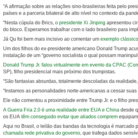
“A afirmação sobre as relações sino-brasileiras feita pelo pr
países e a parceria bilateral de alto nível no contexto da pand
“Nesta cúpula do Brics,
o presidente Xi Jinping
apresentou ci
do bloco. Esperamos trabalhar com o lado brasileiro para im
Já Qu foi bem mais incisivo ao comentar um
exemplo clássico 
Um dos filhos do ex-presidente americano Donald Trump acusou
instalação de um “governo socialista o qual possam maninpu
Donald Trump Jr. falou virtualmente em evento da CPAC (Con
SP), filho presidencial mais próximo dos trumpistas.
“São fantasias absurdas, totalmente descoladas da realidade
“Instamos as personalidades norte-americanas a cessar suas ma
Ele não comentou a proximidade entre Trump Jr. e o filho pres
A Guerra Fria 2.0 é uma realidade entre EUA e China
desde qu
os EUA
têm conseguido evitar que aliados comprem
equipame
Aqui no Brasil, o leilão das bandas da tecnologia é marcado 
chamada rede privativa do governo
, que trafega dados sensí