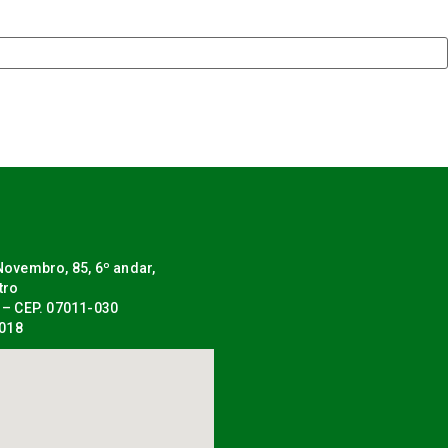
ovembro, 85, 6º andar,
tro
 – CEP. 07011-030
0018