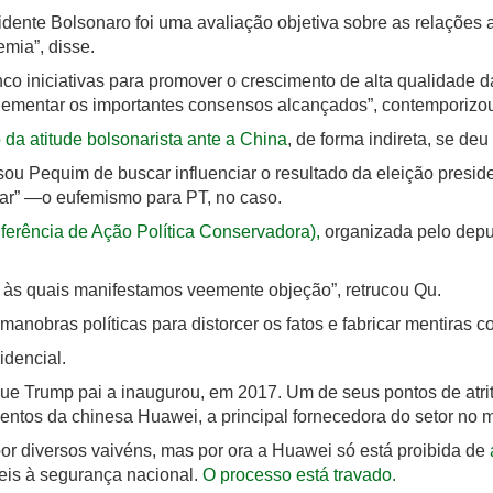
esidente Bolsonaro foi uma avaliação objetiva sobre as relações
emia”, disse.
nco iniciativas para promover o crescimento de alta qualidade 
plementar os importantes consensos alcançados”, contemporizo
da atitude bolsonarista ante a China
, de forma indireta, se de
 Pequim de buscar influenciar o resultado da eleição presiden
lar” —o eufemismo para PT, no caso.
ferência de Ação Política Conservadora),
organizada pelo dep
, às quais manifestamos veemente objeção”, retrucou Qu.
nobras políticas para distorcer os fatos e fabricar mentiras c
idencial.
e Trump pai a inaugurou, em 2017. Um de seus pontos de atri
ntos da chinesa Huawei, a principal fornecedora do setor no 
por diversos vaivéns, mas por ora a Huawei só está proibida de
veis à segurança nacional.
O processo está travado.