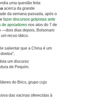
ondia uma questão feita
ha
acerca da grande
idade da semana passada, após o
te
fazer discursos golpistas ante
s de apoiadores
nos atos do 7 de
 —dois dias depois, Bolsonaro
 um recuo tático.
ale salientar que a China é um
diretos”.
dota um discurso
tadura de Pequim.
deres do Brics, grupo cujo
siva das vacinas oferecidas à