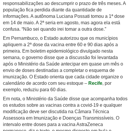
responsabilizações ao descumprir o prazo de três meses. A
população fica perdida diante da quantidade de
informações. A autônoma Luciana Possati tomou a 1ª dose
em 14 de maio. A 2ª seria em agosto, mas agora ela está
confusa. “Não sei quando irei tomar a outra dose.”
Em Pernambuco, o Estado autorizou que os municípios
apliquem a 2ª dose da vacina entre 60 e 90 dias após a
primeira. Em boletim epidemiológico divulgado nesta
semana, o governo disse que a discussão foi levantada
após o Ministério da Saúde antecipar em quase um mês o
envio de doses destinadas a completar o esquema de
imunização. O Estado orienta que cada cidade organize o
calendário de acordo com seu estoque –
Recife
, por
exemplo, reduziu para 60 dias.
Em nota, o Ministério da Saúde disse que acompanha todos
os estudos sobre as vacinas contra a covid-19 e qualquer
modificação deve ser discutida na Câmara Técnica
Assessora em Imunização e Doenças Transmissíveis. O
intervalo entre doses para a vacina AstraZeneca
permanece, diz o texto, o mesmo disposto em bula e