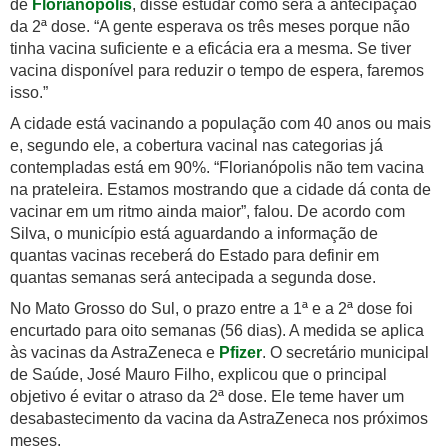
de
Florianópolis
, disse estudar como será a antecipação
da 2ª dose. “A gente esperava os três meses porque não
tinha vacina suficiente e a eficácia era a mesma. Se tiver
vacina disponível para reduzir o tempo de espera, faremos
isso.”
A cidade está vacinando a população com 40 anos ou mais
e, segundo ele, a cobertura vacinal nas categorias já
contempladas está em 90%. “Florianópolis não tem vacina
na prateleira. Estamos mostrando que a cidade dá conta de
vacinar em um ritmo ainda maior”, falou. De acordo com
Silva, o município está aguardando a informação de
quantas vacinas receberá do Estado para definir em
quantas semanas será antecipada a segunda dose.
No Mato Grosso do Sul, o prazo entre a 1ª e a 2ª dose foi
encurtado para oito semanas (56 dias). A medida se aplica
às vacinas da AstraZeneca e
Pfizer
. O secretário municipal
de Saúde, José Mauro Filho, explicou que o principal
objetivo é evitar o atraso da 2ª dose. Ele teme haver um
desabastecimento da vacina da AstraZeneca nos próximos
meses.