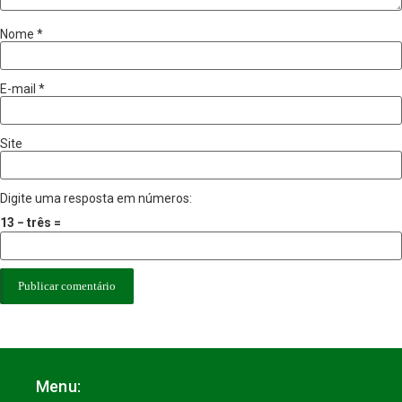
Nome
*
E-mail
*
Site
Digite uma resposta em números:
13 − três =
Menu: