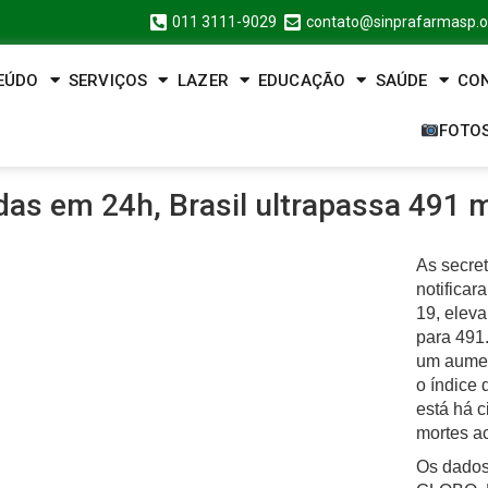
011 3111-9029
contato@sinprafarmasp.o
EÚDO
SERVIÇOS
LAZER
EDUCAÇÃO
SAÚDE
CO
FOTO
as em 24h, Brasil ultrapassa 491 m
As secre
notificar
19, eleva
para 491.
um aume
o índice 
está há 
mortes a
Os dados