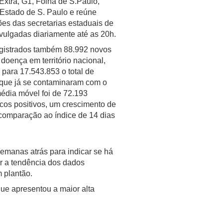
xtra, G1, Folha de S.Paulo,
Estado de S. Paulo e reúne
ões das secretarias estaduais de
vulgadas diariamente até as 20h.
gistrados também 88.992 novos
doença em território nacional,
para 17.543.853 o total de
que já se contaminaram com o
média móvel foi de 72.193
cos positivos, um crescimento de
omparação ao índice de 14 dias
emanas atrás para indicar se há
ar a tendência dos dados
 plantão.
ue apresentou a maior alta