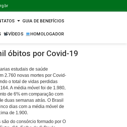
rg.br
NTATOS
GUIA DE BENEFÍCIOS
S
VÍDEOS
HOMOLOGADOR
il óbitos por Covid-19
tarias estudais de saúde
am 2.760 novas mortes por Covid-
ndo o total de vidas perdidas
164. A média móvel foi de 1.980,
nto de 6% em comparação com
de duas semanas atrás. O Brasil
cinco dias com a média móvel de
cima de 1.900.
 são do consórcio formado por O