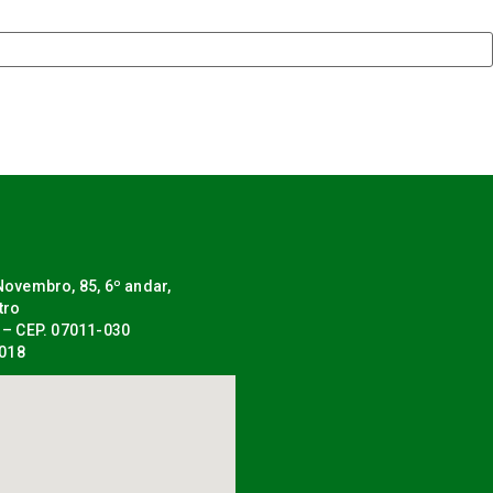
ovembro, 85, 6º andar,
tro
 – CEP. 07011-030
0018