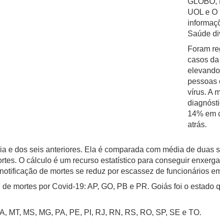
GLOBO, E
UOL e O 
informaç
Saúde di
Foram re
casos da 
elevando 
pessoas 
vírus. A 
diagnósti
14% em c
atrás.
ia e dos seis anteriores. Ela é comparada com média de duas s
rtes. O cálculo é um recurso estatístico para conseguir enxerg
notificação de mortes se reduz por escassez de funcionários em
de mortes por Covid-19: AP, GO, PB e PR. Goiás foi o estado q
A, MT, MS, MG, PA, PE, PI, RJ, RN, RS, RO, SP, SE e TO.