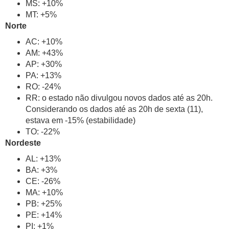
MS: +10%
MT: +5%
Norte
AC: +10%
AM: +43%
AP: +30%
PA: +13%
RO: -24%
RR: o estado não divulgou novos dados até as 20h.
Considerando os dados até as 20h de sexta (11),
estava em -15% (estabilidade)
TO: -22%
Nordeste
AL: +13%
BA: +3%
CE: -26%
MA: +10%
PB: +25%
PE: +14%
PI: +1%