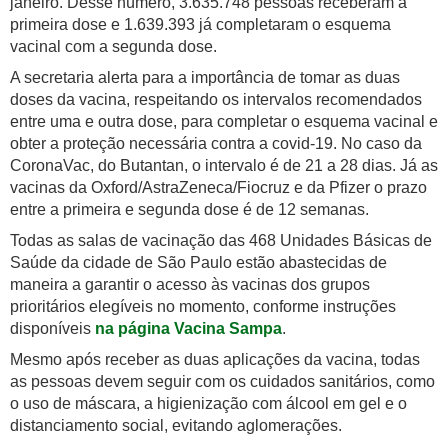
janeiro. Desse número, 3.635.748 pessoas receberam a
primeira dose e 1.639.393 já completaram o esquema
vacinal com a segunda dose.
A secretaria alerta para a importância de tomar as duas
doses da vacina, respeitando os intervalos recomendados
entre uma e outra dose, para completar o esquema vacinal e
obter a proteção necessária contra a covid-19. No caso da
CoronaVac, do Butantan, o intervalo é de 21 a 28 dias. Já as
vacinas da Oxford/AstraZeneca/Fiocruz e da Pfizer o prazo
entre a primeira e segunda dose é de 12 semanas.
Todas as salas de vacinação das 468 Unidades Básicas de
Saúde da cidade de São Paulo estão abastecidas de
maneira a garantir o acesso às vacinas dos grupos
prioritários elegíveis no momento, conforme instruções
disponíveis
na página Vacina Sampa
.
Mesmo após receber as duas aplicações da vacina, todas
as pessoas devem seguir com os cuidados sanitários, como
o uso de máscara, a higienização com álcool em gel e o
distanciamento social, evitando aglomerações.