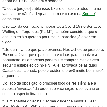
agora de 100%”, declara o senador.
“O outro [projeto] dribla isso. Existe o risco de adquirir uma
vacina que não é adequada, como é o caso da
Sputnik
”,
completou.
O relator da comissão temporária da Covid-19 no Senado,
Wellington Fagundes (PL-MT), também considera que o
assunto está superado por uma lei parecida já estar em
vigor.
“Ele é similar ao que já aprovamos. Não acho que prospera.
Eu sou a favor que o país tenha vacinas para imunizar a
população, as empresas podem até comprar, mas devem
seguir o estabelecido no PNI. A lei aprovada pelas duas
Casas e sancionada pelo presidente prevê muito bem isso”,
argumenta.
Do lado da oposição, o principal foco de resistência é a
suposta “inversão” da ordem de vacinação, que levaria em
conta o aspecto financeiro.
“É um apartheid vacinal”, afirma o líder da minoria, Jean
Paul Prates (PT-RN), que argumenta que pessoas jovens e