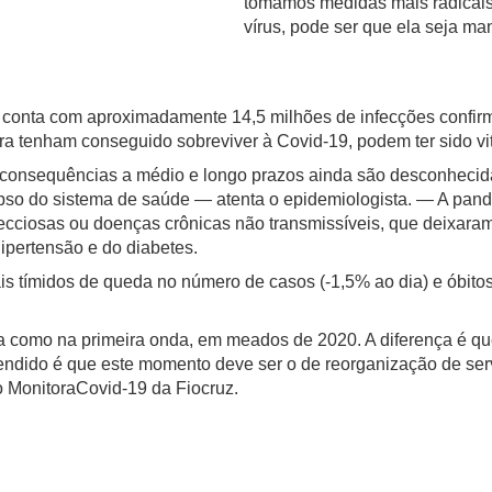
tomamos medidas mais radicais 
vírus, pode ser que ela seja ma
 conta com aproximadamente 14,5 milhões de infecções confir
ra tenham conseguido sobreviver à Covid-19, podem ter sido v
jas consequências a médio e longo prazos ainda são desconhe
olapso do sistema de saúde — atenta o epidemiologista. — A p
ecciosas ou doenças crônicas não transmissíveis, que deixaram
hipertensão e do diabetes.
s tímidos de queda no número de casos (-1,5% ao dia) e óbitos
a como na primeira onda, em meados de 2020. A diferença é qu
endido é que este momento deve ser o de reorganização de servi
do MonitoraCovid-19 da Fiocruz.