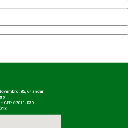
ovembro, 85, 6º andar,
tro
 – CEP. 07011-030
0018