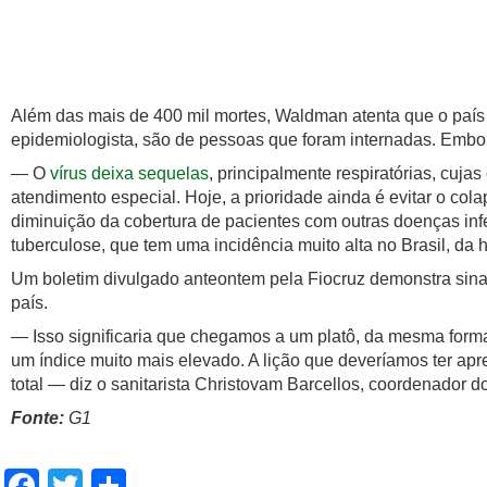
Além das mais de 400 mil mortes, Waldman atenta que o país
epidemiologista, são de pessoas que foram internadas. Embo
— O
vírus deixa sequelas
, principalmente respiratórias, cu
atendimento especial. Hoje, a prioridade ainda é evitar o c
diminuição da cobertura de pacientes com outras doenças inf
tuberculose, que tem uma incidência muito alta no Brasil, da 
Um boletim divulgado anteontem pela Fiocruz demonstra sinai
país.
— Isso significaria que chegamos a um platô, da mesma form
um índice muito mais elevado. A lição que deveríamos ter apr
total — diz o sanitarista Christovam Barcellos, coordenador 
Fonte:
G1
Facebook
Twitter
Share