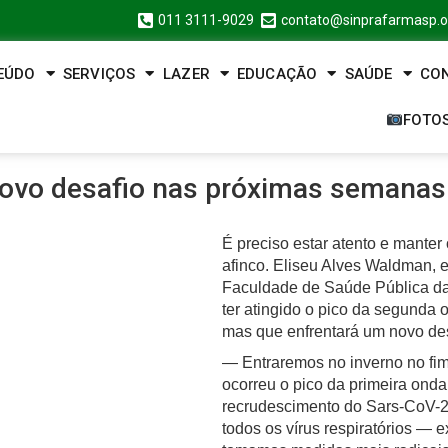
011 3111-9029
contato@sinprafarmasp.o
EÚDO
SERVIÇOS
LAZER
EDUCAÇÃO
SAÚDE
CO
FOTO
 novo desafio nas próximas semana
É preciso estar atento e mante
afinco. Eliseu Alves Waldman, e
Faculdade de Saúde Pública da
ter atingido o pico da segunda
mas que enfrentará um novo de
— Entraremos no inverno no fi
ocorreu o pico da primeira ond
recrudescimento do Sars-CoV-2
todos os vírus respiratórios 