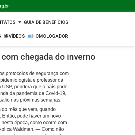
rg.br
NTATOS
GUIA DE BENEFÍCIOS
S
VÍDEOS
HOMOLOGADOR
s com chegada do inverno
r os protocolos de segurança com
pidemiologista e professor da
 USP, pondera que o país pode
 onda da pandemia de Covid-19,
safio nas próximas semanas.
m do mês que vem, quando
a. Então, pode haver um novo
 nesta época, como ocorre com
— explica Waldman. — Como não