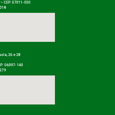
 – CEP. 07011-030
0018
uola, 26 e 28
P: 06097-140
0279