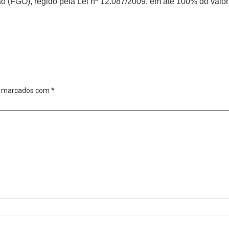
 (FGO), regido pela Lei nº 12.087/2009, em até 100% do valor 
o marcados com
*