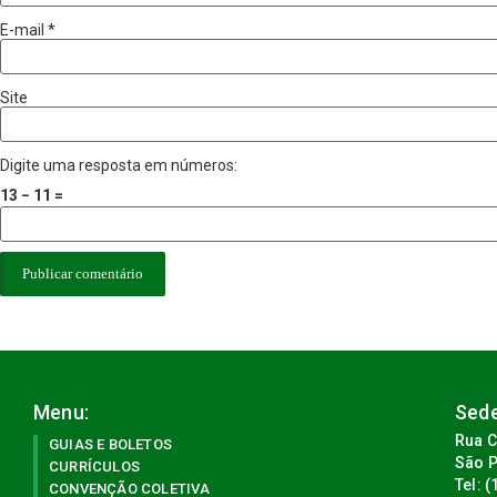
E-mail
*
Site
Digite uma resposta em números:
13 − 11 =
Menu:
Sede
Rua C
GUIAS E BOLETOS
São P
CURRÍCULOS
Tel: 
CONVENÇÃO COLETIVA