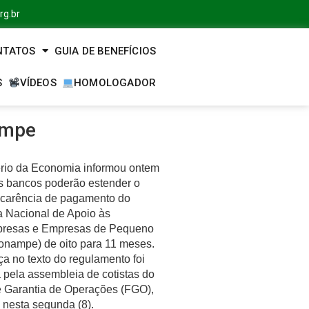
rg.br
NTATOS
GUIA DE BENEFÍCIOS
S
VÍDEOS
HOMOLOGADOR
ampe
ério da Economia informou ontem
os bancos poderão estender o
 carência de pagamento do
 Nacional de Apoio às
presas e Empresas de Pequeno
ronampe) de oito para 11 meses.
a no texto do regulamento foi
 pela assembleia de cotistas do
 Garantia de Operações (FGO),
 nesta segunda (8).