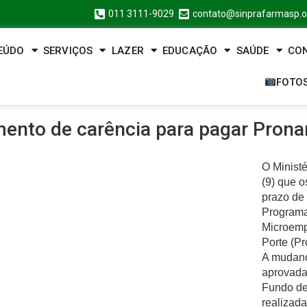
011 3111-9029
contato@sinprafarmasp.o
EÚDO
SERVIÇOS
LAZER
EDUCAÇÃO
SAÚDE
CO
FOTO
ento de carência para pagar Pron
O Minist
(9) que 
prazo de
Programa
Microem
Porte (P
A mudanç
aprovada
Fundo de
realizada