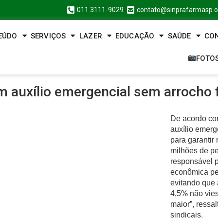
011 3111-9029
contato@sinprafarmasp.o
EÚDO
SERVIÇOS
LAZER
EDUCAÇÃO
SAÚDE
CO
FOTO
m auxílio emergencial sem arrocho f
De acordo com
auxílio emerg
para garantir
milhões de pe
responsável p
econômica pe
evitando que
4,5% não vies
maior”, ressa
sindicais.