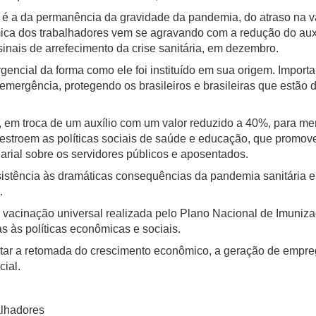
sil é a da permanência da gravidade da pandemia, do atraso na 
ica dos trabalhadores vem se agravando com a redução do auxí
inais de arrefecimento da crise sanitária, em dezembro.
gencial da forma como ele foi instituído em sua origem. Importa
mergência, protegendo os brasileiros e brasileiras que estã
m troca de um auxílio com um valor reduzido a 40%, para men
estroem as políticas sociais de saúde e educação, que promov
arial sobre os servidores públicos e aposentados.
sistência às dramáticas consequências da pandemia sanitária e
.
e vacinação universal realizada pelo Plano Nacional de Imuniz
s às políticas econômicas e sociais.
entar a retomada do crescimento econômico, a geração de empre
cial.
alhadores