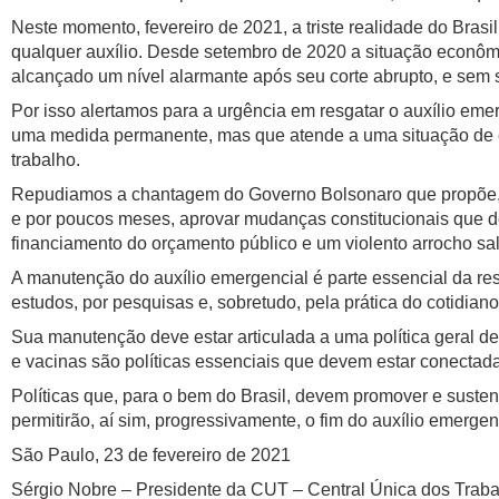
Neste momento, fevereiro de 2021, a triste realidade do Bra
qualquer auxílio. Desde setembro de 2020 a situação econôm
alcançado um nível alarmante após seu corte abrupto, e sem s
Por isso alertamos para a urgência em resgatar o auxílio emer
uma medida permanente, mas que atende a uma situação de e
trabalho.
Repudiamos a chantagem do Governo Bolsonaro que propõe, e
e por poucos meses, aprovar mudanças constitucionais que d
financiamento do orçamento público e um violento arrocho sal
A manutenção do auxílio emergencial é parte essencial da re
estudos, por pesquisas e, sobretudo, pela prática do cotidiano
Sua manutenção deve estar articulada a uma política geral d
e vacinas são políticas essenciais que devem estar conectada
Políticas que, para o bem do Brasil, devem promover e sust
permitirão, aí sim, progressivamente, o fim do auxílio emergen
São Paulo, 23 de fevereiro de 2021
Sérgio Nobre – Presidente da CUT – Central Única dos Trab