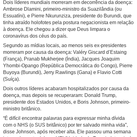
Dois líderes mundiais morreram em decorrência da doença:
Ambrose Dlamini, primeiro-ministro da Suazilândia (ou
Essuatíni), e Pierre Nkurunziza, presidente do Burundi, que
tinha atraído holofotes pela postura negacionista em relação
à doença. Ele chegou a dizer que Deus limpara o
coronavírus dos céus do país.
Segundo as mídias locais, ao menos seis ex-presidentes
morreram por causa da doença: Valéry Giscard d’Estaing
(França), Pranab Mukherjee (Índia), Jacques Joaquim
Yhombi-Opango (República Democrática do Congo), Pierre
Buyoya (Burundi), Jerry Rawlings (Gana) e Flavio Cotti
(Suíça).
Dois outros líderes acabaram hospitalizados por causa da
doença, mas depois se recuperaram: Donald Trump,
presidente dos Estados Unidos, e Boris Johnson, primeiro-
ministro britânico.
“É difícil encontrar palavras para expressar minha dívida
com o NHS (o SUS britânico) por ter salvado minha vida”,
disse Johnson, após receber alta. Ele passou uma semana