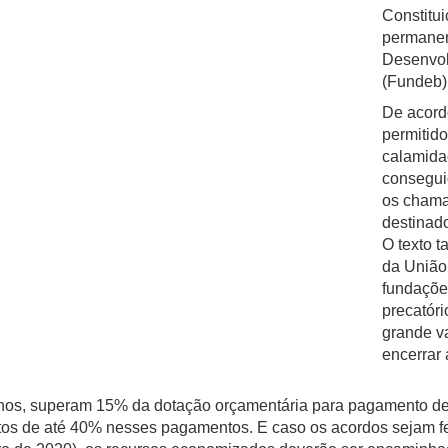
Constitu
permanen
Desenvol
(Fundeb
De acor
permitido
calamida
conseguid
os chama
destinado
O texto 
da União 
fundaçõe
precatóri
grande va
encerrar
inhos, superam 15% da dotação orçamentária para pagamento de
tos de até 40% nesses pagamentos. E caso os acordos sejam f