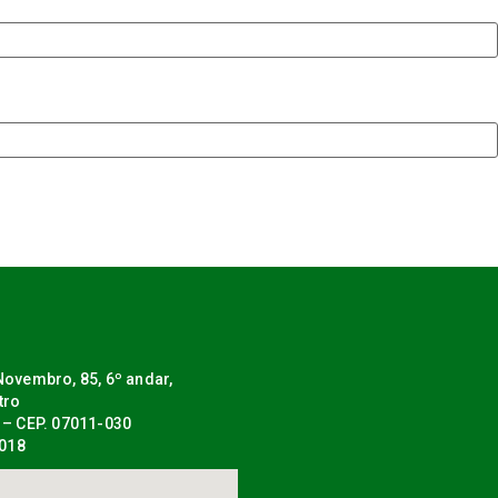
ovembro, 85, 6º andar,
tro
 – CEP. 07011-030
0018