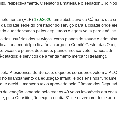
ito, respectivamente. O relator da matéria é o senador Ciro Nog
Complementar (PLP)
170/2020
, um substitutivo da Câmara, que cr
 da cidade sede do prestador do serviço para a cidade onde ele
erado quando votado pelos deputados e agora volta para anális
 dos usuários dos serviços, como planos de saúde e administra
o a cada município ficarão a cargo do Comitê Gestor das Obrig
erviços de planos de saúde; planos médico-veterinários; admin
ré-datados; e serviços de arrendamento mercantil (leasing).
da pela Presidência do Senado, é que os senadores votem a PE
 no financiamento da educação infantil e dos ensinos fundamen
que decidiu manter o texto aprovado pela Câmara dos Deputad
s de votação, obtendo pelo menos 49 votos favoráveis em cada
l e, pela Constituição, expira no dia 31 de dezembro deste ano.