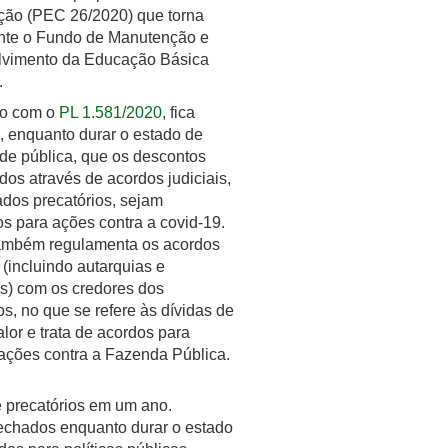
ição (PEC 26/2020) que torna
te o Fundo de Manutenção e
vimento da Educação Básica
).
do com o
PL 1.581/2020
, fica
, enquanto durar o estado de
de pública, que os descontos
os através de acordos judiciais,
dos precatórios, sejam
s para ações contra a covid-19.
também regulamenta os acordos
(incluindo autarquias e
s) com os credores dos
os, no que se refere às dívidas de
lor e trata de acordos para
 ações contra a Fazenda Pública.
 precatórios em um ano.
echados enquanto durar o estado