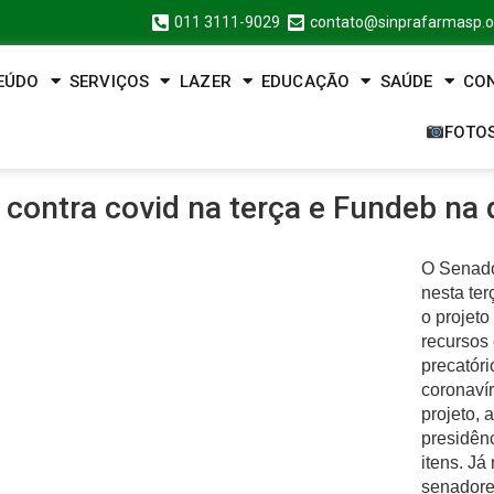
011 3111-9029
contato@sinprafarmasp.o
EÚDO
SERVIÇOS
LAZER
EDUCAÇÃO
SAÚDE
CO
FOTO
contra covid na terça e Fundeb na 
O Senado
nesta ter
o projeto
recursos
precatór
coronaví
projeto, 
presidênc
itens. Já 
senadore