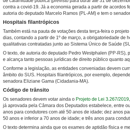
de calamidade pública (previsto para durar até 31 de dezemb
contra a covid-19. Já a economia gerada a partir de acordos 
autoria do deputado Marcelo Ramos (PL-AM) e tem o senado
Hospitais filantrópicos
Também está na pauta de votações desta terça-feira o projeto 
dias, contando a partir de 1º de março, a obrigatoriedade de 
qualitativas contratadas junto ao Sistema Único de Saúde (S
O texto, de autoria do deputado Pedro Westphalen (PP-RS), 
e alcança tanto pessoas jurídicas de direito público quanto aq
Conforme a legislação, as entidades conveniadas devem cump
âmbito do SUS. Hospitais filantrópicos, por exemplo, depend
senadora Eliziane Gama (Cidadania-MA).
Código de trânsito
Os senadores devem votar ainda o
Projeto de Lei 3.267/2019
já aprovada pela Câmara dos Deputados estabelece, entre out
anos para condutores com até 50 anos de idade; dez anos pa
50 anos e inferior a 70 anos de idade; e três anos para cond
O texto determina ainda que os exames de aptidão física e me