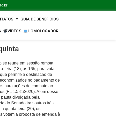
rg.br
NTATOS
GUIA DE BENEFÍCIOS
S
VÍDEOS
HOMOLOGADOR
quinta
 se reúne em sessão remota
ça-feira (18), às 16h, para votar
 que permite a destinação de
 economizados no pagamento de
ios para ações de combate ao
rus (PL 1.581/2020). Além desse
a pauta divulgada pela
ia do Senado traz outros três
na quinta-feira (20), os
s votam a proposta de emenda à