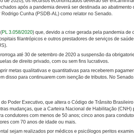
ro de 2020), os recursos economizados deverão ser encaminhad
fechados após a pandemia deverá ser destinada ao abatimento da
r Rodrigo Cunha (PSDB-AL) como relator no Senado.
(
PL 3.058/2020
) que, devido a crise gerada pela pandemia de 
hospitais filantrópicos e outros prestadores de serviços de saúd
US).
prorroga até 30 de setembro de 2020 a suspensão da obrigato
uelas de direito privado, com ou sem fins lucrativos.
rir metas qualitativas e quantitativas para receberem pagame
em disso para continuarem com isenção de tributos. No Senado
, do Poder Executivo, que altera o Código de Trânsito Brasileiro
ras mudanças, que a Carteira Nacional de Habilitação (CNH) p
ra condutores com menos de 50 anos; cinco anos para condutor
utores com 70 anos de idade ou mais.
ntal sejam realizados por médicos e psicólogos peritos examin