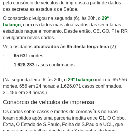
pelo consórcio de veículos de imprensa a partir de dados
das secretarias estaduais de Saúde.
O consórcio divulgou na segunda (6), às 20h, o
29º
balanço
, com os dados mais atualizados das secretarias
estaduais naquele momento. Desde então, CE, GO, PI e RR
divulgaram novos dados.
Veja os dados
atualizados às 8h desta terça-feira (7)
:
·
65.631
mortes
·
1.628.283
casos confirmados.
(Na segunda-feira, 6, às 20h, o
29° balanço
indicou: 65.556
mortes, 656 em 24 horas; e 1.626.071 casos confirmados,
21.486 em 24 horas.)
Consórcio de veículos de imprensa
Os dados sobre casos e mortes de coronavírus no Brasil
foram obtidos após uma parceria inédita entre
G1
, O Globo,
Extra, O Estado de S.Paulo, Folha de S.Paulo e UOL, que
passaram a trabalhar, desde o dia 8 de junho, de forma