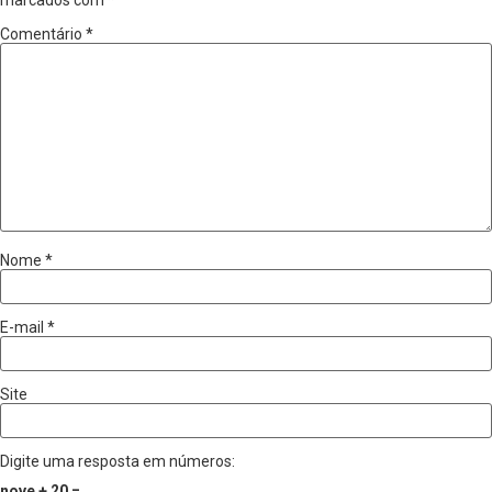
marcados com
*
Comentário
*
Nome
*
E-mail
*
Site
Digite uma resposta em números:
nove + 20 =