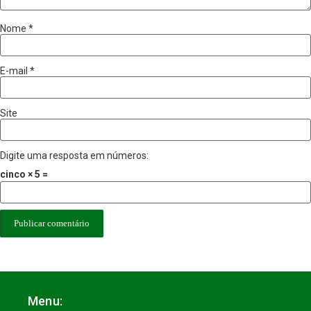
Nome
*
E-mail
*
Site
Digite uma resposta em números:
cinco × 5 =
Menu: