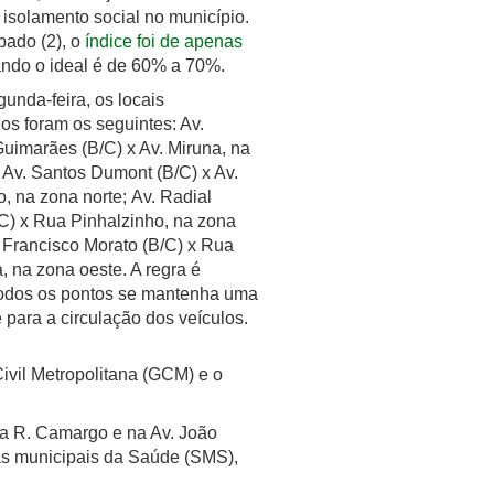
 isolamento social no município.
bado (2), o
índice foi de apenas
ando o ideal é de 60% a 70%.
unda-feira, os locais
os foram os seguintes: Av.
uimarães (B/C) x Av. Miruna, na
 Av. Santos Dumont (B/C) x Av.
, na zona norte; Av. Radial
/C) x Rua Pinhalzinho, na zona
. Francisco Morato (B/C) x Rua
 na zona oeste. A regra é
odos os pontos se mantenha uma
re para a circulação dos veículos.
vil Metropolitana (GCM) e o
m a R. Camargo e na Av. João
ias municipais da Saúde (SMS),