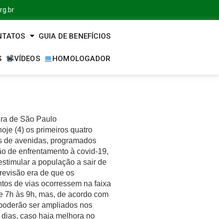
rg.br
NTATOS
GUIA DE BENEFÍCIOS
S
VÍDEOS
HOMOLOGADOR
ura de São Paulo
hoje (4) os primeiros quatro
s de avenidas, programados
o de enfrentamento à covid-19,
stimular a população a sair de
revisão era de que os
tos de vias ocorressem na faixa
de 7h às 9h, mas, de acordo com
 poderão ser ampliados nos
 dias, caso haja melhora no