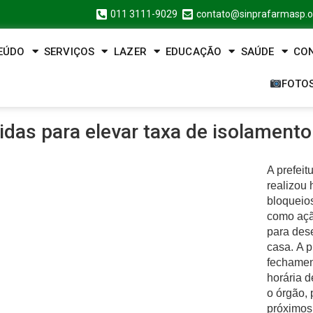
011 3111-9029
contato@sinprafarmasp.o
EÚDO
SERVIÇOS
LAZER
EDUCAÇÃO
SAÚDE
CO
FOTO
idas para elevar taxa de isolamento
A prefeit
realizou 
bloqueio
como açã
para dese
casa. A p
fechamen
horária 
o órgão,
próximos