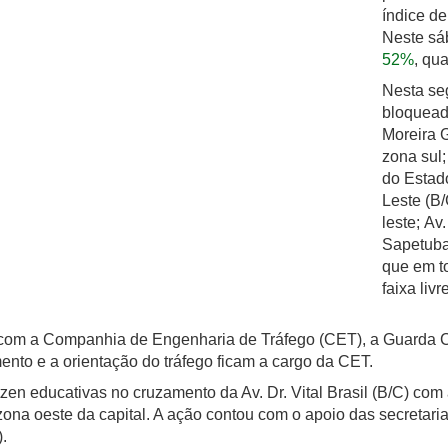
índice de
Neste sá
52%
, qu
Nesta seg
bloquead
Moreira G
zona sul;
do Estado
Leste (B
leste; Av
Sapetuba,
que em t
faixa liv
 com a Companhia de Engenharia de Tráfego (CET), a Guarda Ci
nto e a orientação do tráfego ficam a cargo da CET.
zen educativas no cruzamento da Av. Dr. Vital Brasil (B/C) co
a zona oeste da capital. A ação contou com o apoio das secretar
.