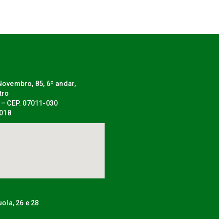
ovembro, 85, 6º andar,
tro
 – CEP. 07011-030
0018
uola, 26 e 28