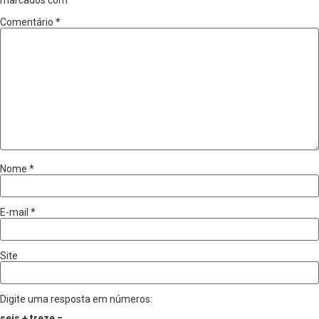
marcados com
*
Comentário
*
Nome
*
E-mail
*
Site
Digite uma resposta em números:
seis + treze =