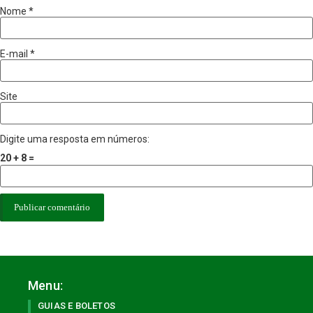
Nome
*
E-mail
*
Site
Digite uma resposta em números:
20 + 8 =
Menu:
GUIAS E BOLETOS