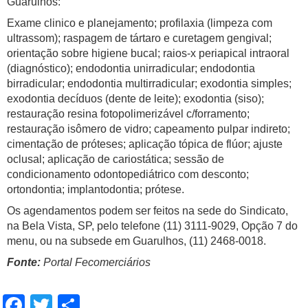
Guarulhos:
Exame clinico e planejamento; profilaxia (limpeza com
ultrassom); raspagem de tártaro e curetagem gengival;
orientação sobre higiene bucal; raios-x periapical intraoral
(diagnóstico); endodontia unirradicular; endodontia
birradicular; endodontia multirradicular; exodontia simples;
exodontia decíduos (dente de leite); exodontia (siso);
restauração resina fotopolimerizável c/forramento;
restauração isômero de vidro; capeamento pulpar indireto;
cimentação de próteses; aplicação tópica de flúor; ajuste
oclusal; aplicação de cariostática; sessão de
condicionamento odontopediátrico com desconto;
ortondontia; implantodontia; prótese.
Os agendamentos podem ser feitos na sede do Sindicato,
na Bela Vista, SP, pelo telefone (11) 3111-9029, Opção 7 do
menu, ou na subsede em Guarulhos, (11) 2468-0018.
Fonte:
Portal Fecomerciários
Facebook
Twitter
Share