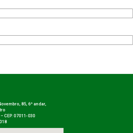
ovembro, 85, 6º andar,
tro
 – CEP. 07011-030
0018