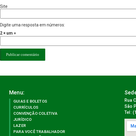
Site
Digite uma resposta em números:
2 × um =
Menu:
Sede
Rua C
GUIAS E BOLETOS
São P
CURRÍCULOS
Tel: 
CONVENÇÃO COLETIVA
JURÍDICO
LAZER
PARA VOCÊ TRABALHADOR