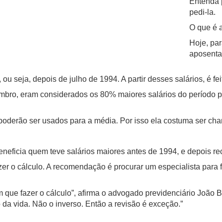
Entenda 
pedi-la.
O que é 
Hoje, par
aposenta
u seja, depois de julho de 1994. A partir desses salários, é fei
embro, eram considerados os 80% maiores salários do período 
oderão ser usados para a média. Por isso ela costuma ser cha
beneficia quem teve salários maiores antes de 1994, e depois 
azer o cálculo. A recomendação é procurar um especialista para 
m que fazer o cálculo”, afirma o advogado previdenciário João 
da vida. Não o inverso. Então a revisão é exceção.”