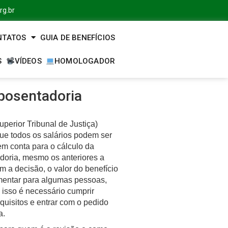
rg.br
NTATOS
GUIA DE BENEFÍCIOS
S
VÍDEOS
HOMOLOGADOR
aposentadoria
perior Tribunal de Justiça)
ue todos os salários podem ser
em conta para o cálculo da
doria, mesmo os anteriores a
 a decisão, o valor do benefício
entar para algumas pessoas,
 isso é necessário cumprir
quisitos e entrar com o pedido
a.