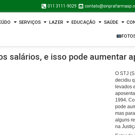
011 3111-9029
contato@sinprafarmasp.o
EÚDO
SERVIÇOS
LAZER
EDUCAÇÃO
SAÚDE
CO
FOTO
 os salários, e isso pode aumentar 
O STJ (Su
decidiu q
levados 
aposenta
1994. Com
pode aum
mas para
alguns re
na Justiç