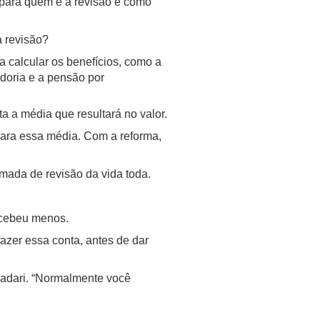
para quem é a revisão e como
a revisão?
a calcular os benefícios, como a
doria e a pensão por
ta a média que resultará no valor.
para essa média. Com a reforma,
mada de revisão da vida toda.
recebeu menos.
fazer essa conta, antes de dar
Badari. “Normalmente você