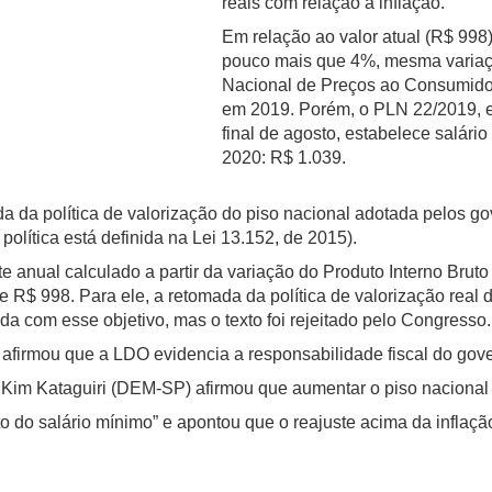
reais com relação à inflação.
Em relação ao valor atual (R$ 998
pouco mais que 4%, mesma variaçã
Nacional de Preços ao Consumidor
em 2019. Porém, o PLN 22/2019, 
final de agosto, estabelece salári
2020: R$ 1.039.
da da política de valorização do piso nacional adotada pelos g
política está definida na Lei 13.152, de 2015).
nual calculado a partir da variação do Produto Interno Bruto 
e R$ 998. Para ele, a retomada da política de valorização real 
a com esse objetivo, mas o texto foi rejeitado pelo Congresso.
firmou que a LDO evidencia a responsabilidade fiscal do gov
do Kim Kataguiri (DEM-SP) afirmou que aumentar o piso nacional
 do salário mínimo” e apontou que o reajuste acima da inflaçã