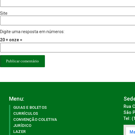
Site
Digite uma resposta em números:
20 + onze =
Menu:
Sede
Rua C
GUIAS E BOLETOS
São P
CURRÍCULOS
Tel: 
CONVENÇÃO COLETIVA
JURÍDICO
LAZER