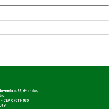
ovembro, 85, 6º andar,
tro
 – CEP. 07011-030
0018