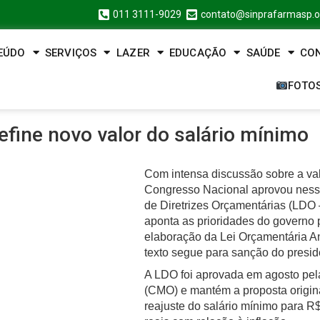
011 3111-9029
contato@sinprafarmasp.o
EÚDO
SERVIÇOS
LAZER
EDUCAÇÃO
SAÚDE
CO
FOTO
efine novo valor do salário mínimo
Com intensa discussão sobre a val
Congresso Nacional aprovou nessa q
de Diretrizes Orçamentárias (LDO
aponta as prioridades do governo 
elaboração da Lei Orçamentária A
texto segue para sanção do presid
A LDO foi aprovada em agosto pe
(CMO) e mantém a proposta origin
reajuste do salário mínimo para 