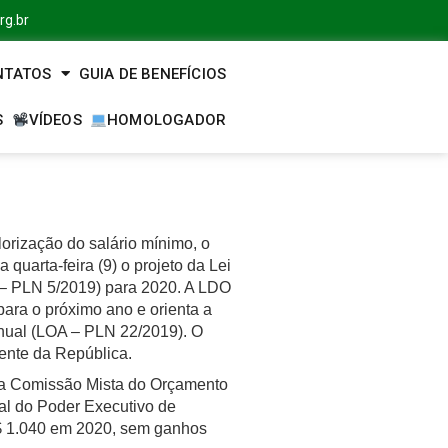
rg.br
NTATOS
GUIA DE BENEFÍCIOS
S
VÍDEOS
HOMOLOGADOR
orização do salário mínimo, o
uarta-feira (9) o projeto da Lei
 – PLN 5/2019) para 2020. A LDO
para o próximo ano e orienta a
nual (LOA – PLN 22/2019). O
ente da República.
la Comissão Mista do Orçamento
al do Poder Executivo de
R$ 1.040 em 2020, sem ganhos