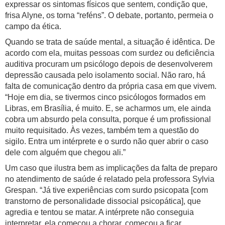
expressar os sintomas físicos que sentem, condição que,
frisa Alyne, os torna “reféns”. O debate, portanto, permeia o
campo da ética.
Quando se trata de saúde mental, a situação é idêntica. De
acordo com ela, muitas pessoas com surdez ou deficiência
auditiva procuram um psicólogo depois de desenvolverem
depressão causada pelo isolamento social. Não raro, há
falta de comunicação dentro da própria casa em que vivem.
“Hoje em dia, se tivermos cinco psicólogos formados em
Libras, em Brasília, é muito. E, se acharmos um, ele ainda
cobra um absurdo pela consulta, porque é um profissional
muito requisitado. Às vezes, também tem a questão do
sigilo. Entra um intérprete e o surdo não quer abrir o caso
dele com alguém que chegou ali.”
Um caso que ilustra bem as implicações da falta de preparo
no atendimento de saúde é relatado pela professora Sylvia
Grespan. “Já tive experiências com surdo psicopata [com
transtorno de personalidade dissocial psicopática], que
agredia e tentou se matar. A intérprete não conseguia
interpretar, ela começou a chorar, começou a ficar