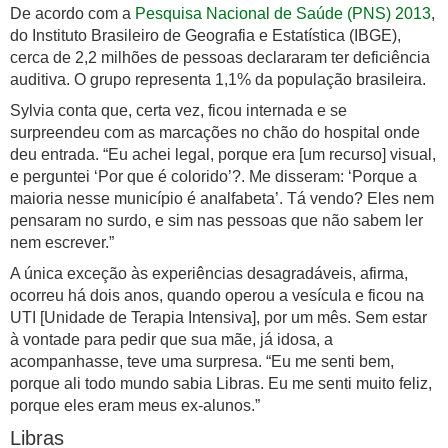
De acordo com a
Pesquisa Nacional de Saúde (PNS) 2013
,
do Instituto Brasileiro de Geografia e Estatística (IBGE),
cerca de 2,2 milhões de pessoas declararam ter deficiência
auditiva. O grupo representa 1,1% da população brasileira.
Sylvia conta que, certa vez, ficou internada e se
surpreendeu com as marcações no chão do hospital onde
deu entrada. “Eu achei legal, porque era [um recurso] visual,
e perguntei ‘Por que é colorido’?. Me disseram: ‘Porque a
maioria nesse município é analfabeta’. Tá vendo? Eles nem
pensaram no surdo, e sim nas pessoas que não sabem ler
nem escrever.”
A única exceção às experiências desagradáveis, afirma,
ocorreu há dois anos, quando operou a vesícula e ficou na
UTI [Unidade de Terapia Intensiva], por um mês. Sem estar
à vontade para pedir que sua mãe, já idosa, a
acompanhasse, teve uma surpresa. “Eu me senti bem,
porque ali todo mundo sabia Libras. Eu me senti muito feliz,
porque eles eram meus ex-alunos.”
Libras