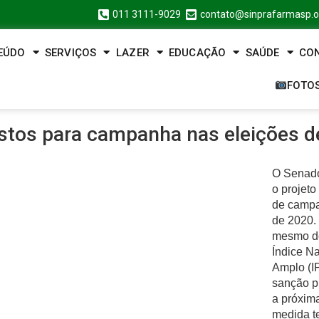
011 3111-9029
contato@sinprafarmasp.o
EÚDO
SERVIÇOS
LAZER
EDUCAÇÃO
SAÚDE
CO
FOTO
astos para campanha nas eleições 
O Senado 
o projeto
de campa
de 2020. 
mesmo do 
Índice N
Amplo (I
sanção pr
a próxima
medida t