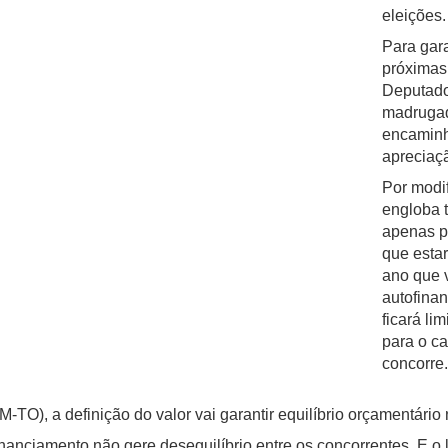
eleições
Para gara
próximas
Deputado
madrugad
encaminh
apreciaç
Por modif
engloba t
apenas pa
que esta
ano que 
autofina
ficará li
para o ca
concorre.
TO), a definição do valor vai garantir equilíbrio orçamentário
nanciamento não gere desequilíbrio entre os concorrentes. E o 