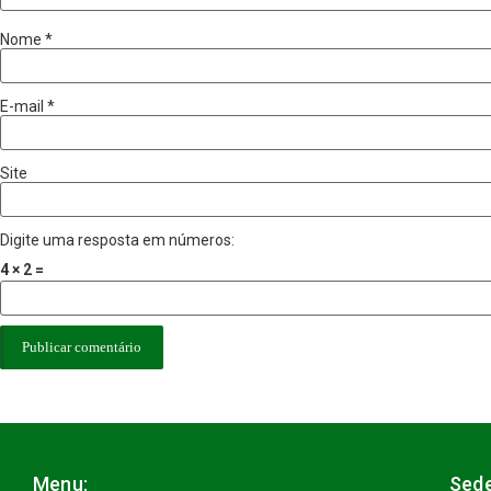
Nome
*
E-mail
*
Site
Digite uma resposta em números:
4 × 2 =
Menu:
Sede