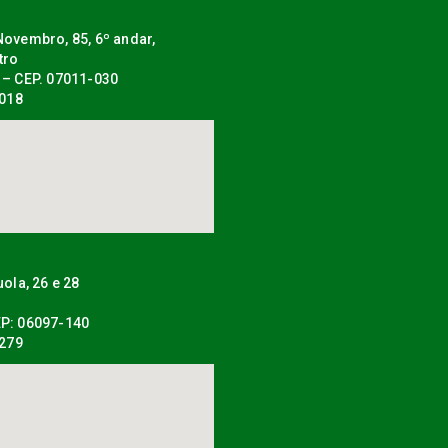
ovembro, 85, 6º andar,
tro
 – CEP. 07011-030
0018
uola, 26 e 28
P: 06097-140
0279