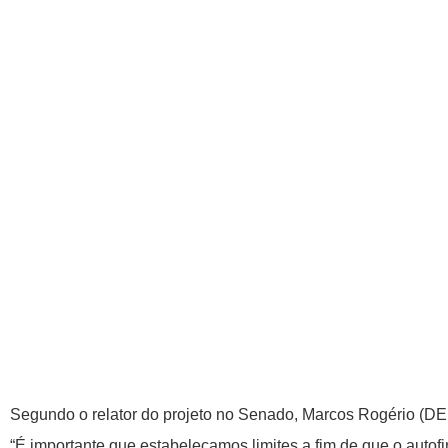
Segundo o relator do projeto no Senado, Marcos Rogério (DEM-
“É importante que estabeleçamos limites a fim de que o autofi