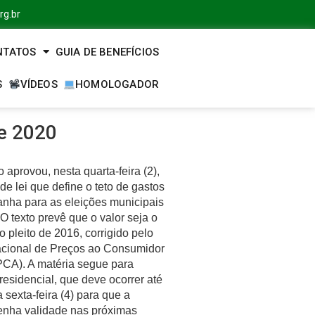
rg.br
NTATOS
GUIA DE BENEFÍCIOS
S
VÍDEOS
HOMOLOGADOR
de 2020
aprovou, nesta quarta-feira (2),
 de lei que define o teto de gastos
nha para as eleições municipais
O texto prevê que o valor seja o
pleito de 2016, corrigido pelo
acional de Preços ao Consumidor
PCA). A matéria segue para
esidencial, que deve ocorrer até
 sexta-feira (4) para que a
enha validade nas próximas