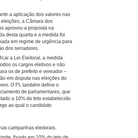
.
ntir a aplicação dos valores nas
 eleições, a Câmara dos
s aprovou a proposta na
a desta quarta e a medida foi
ada em regime de urgência para
ão dos senadores.
icar a Lei Eleitoral, a medida
odos os cargos eletivos e não
ra os de prefeito e vereador –
rão em disputa nas eleições do
vem. O PL também define o
nciamento de parlamentares, que
mitado a 10% do teto estabelecido
rgo ao qual o candidato
 nas campanhas eleitorais.
limite, fixado em 10% do teto de