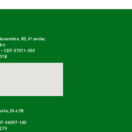
ovembro, 85, 6º andar,
tro
 – CEP. 07011-030
0018
uola, 26 e 28
P: 06097-140
0279