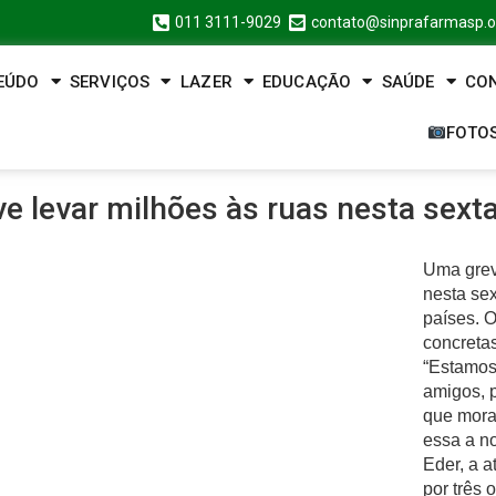
011 3111-9029
contato@sinprafarmasp.o
EÚDO
SERVIÇOS
LAZER
EDUCAÇÃO
SAÚDE
CO
FOTO
e levar milhões às ruas nesta sexta
Uma grev
nesta sex
países. O
concreta
“Estamos
amigos, p
que mora
essa a no
Eder, a a
por três